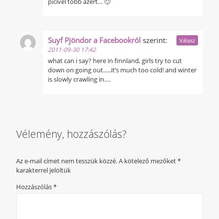
picivel több azért… 🙂
Suyf Pjöndor a Facebookról
szerint:
Válasz
2011-09-30 17:42
what can i say? here in finnland, girls try to cut
down on going out…..it’s much too cold! and winter
is slowly crawling in….
Vélemény, hozzászólás?
Az e-mail címet nem tesszük közzé.
A kötelező mezőket
*
karakterrel jelöltük
Hozzászólás
*