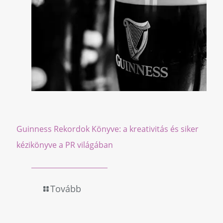
Guinness Rekordok Könyve: a kreativitás és siker
kézikönyve a PR világában
Tovább