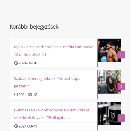
Korábbi bejegyzések:
Ryan Garcia trash talk social media kampánya
12 millió dollárt ért
0
2024-06-30
Szabad-e hercegnőknek Photoshoppal
játszani?
0
2024-03-12
Guinness Rekordok Könyve: a kreativitás és
siker kézikönyve a PR világában
0
2024-03-11