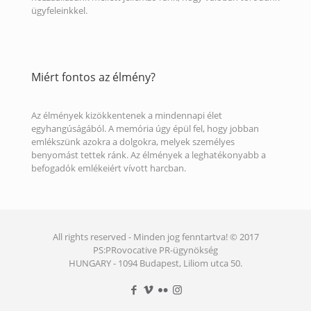
ügyfeleinkkel.
Miért fontos az élmény?
Az élmények kizökkentenek a mindennapi élet
egyhangúságából. A memória úgy épül fel, hogy jobban
emlékszünk azokra a dolgokra, melyek személyes
benyomást tettek ránk. Az élmények a leghatékonyabb a
befogadók emlékeiért vívott harcban.
All rights reserved - Minden jog fenntartva! © 2017
PS:PRovocative PR-ügynökség
HUNGARY - 1094 Budapest, Liliom utca 50.