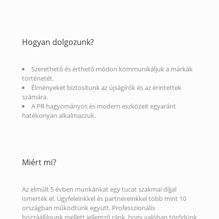
Hogyan dolgozunk?
Szerethető és érthető módon kommunikáljuk a márkák
történetét.
Élményeket biztosítunk az újságírók és az érintettek
számára.
A PR hagyományos és modern eszközeit egyaránt
hatékonyan alkalmazzuk.
Miért mi?
Az elmúlt 5 évben munkánkat egy tucat szakmai díjjal
ismerték el. Ügyfeleinkkel és partnereinkkel több mint 10
országban működtünk együtt. Professzionális
hozzáállásunk mellett jellemző ránk, hogy valóban törődünk