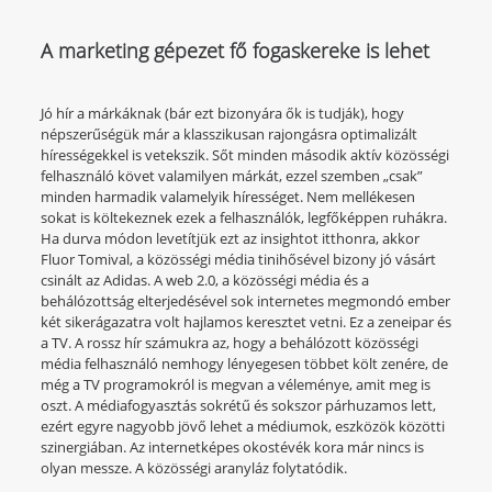
A marketing gépezet fő fogaskereke is lehet
Jó hír a márkáknak (bár ezt bizonyára ők is tudják), hogy
népszerűségük már a klasszikusan rajongásra optimalizált
hírességekkel is vetekszik. Sőt minden második aktív közösségi
felhasználó követ valamilyen márkát, ezzel szemben „csak”
minden harmadik valamelyik hírességet. Nem mellékesen
sokat is költekeznek ezek a felhasználók, legfőképpen ruhákra.
Ha durva módon levetítjük ezt az insightot itthonra, akkor
Fluor Tomival, a közösségi média tinihősével bizony jó vásárt
csinált az Adidas. A web 2.0, a közösségi média és a
behálózottság elterjedésével sok internetes megmondó ember
két sikerágazatra volt hajlamos keresztet vetni. Ez a zeneipar és
a TV. A rossz hír számukra az, hogy a behálózott közösségi
média felhasználó nemhogy lényegesen többet költ zenére, de
még a TV programokról is megvan a véleménye, amit meg is
oszt. A médiafogyasztás sokrétű és sokszor párhuzamos lett,
ezért egyre nagyobb jövő lehet a médiumok, eszközök közötti
szinergiában. Az internetképes okostévék kora már nincs is
olyan messze. A közösségi aranyláz folytatódik.