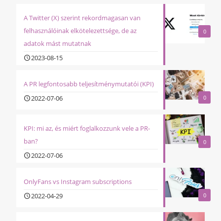
A Twitter (X) szerint rekordmagasan van
felhasználóinak elkötelezettsége, de az
0
adatok mást mutatnak
2023-08-15
A PR legfontosabb teljesítménymutatói (KPI)
2022-07-06
0
KPI: mi az, és miért foglalkozzunk vele a PR-
ban?
0
2022-07-06
OnlyFans vs Instagram subscriptions
2022-04-29
0