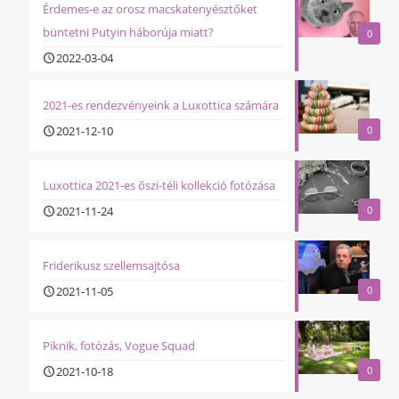
Érdemes-e az orosz macskatenyésztőket
büntetni Putyin háborúja miatt?
0
2022-03-04
2021-es rendezvényeink a Luxottica számára
2021-12-10
0
Luxottica 2021-es őszi-téli kollekció fotózása
2021-11-24
0
Friderikusz szellemsajtósa
2021-11-05
0
Piknik, fotózás, Vogue Squad
2021-10-18
0