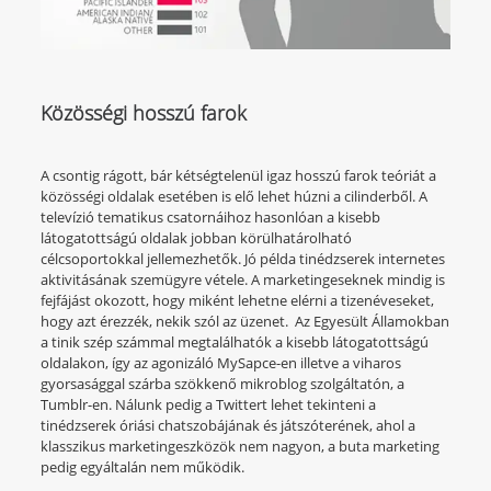
Közösségi hosszú farok
A csontig rágott, bár kétségtelenül igaz hosszú farok teóriát a
közösségi oldalak esetében is elő lehet húzni a cilinderből. A
televízió tematikus csatornáihoz hasonlóan a kisebb
látogatottságú oldalak jobban körülhatárolható
célcsoportokkal jellemezhetők. Jó példa tinédzserek internetes
aktivitásának szemügyre vétele. A marketingeseknek mindig is
fejfájást okozott, hogy miként lehetne elérni a tizenéveseket,
hogy azt érezzék, nekik szól az üzenet. Az Egyesült Államokban
a tinik szép számmal megtalálhatók a kisebb látogatottságú
oldalakon, így az agonizáló MySapce-en illetve a viharos
gyorsasággal szárba szökkenő mikroblog szolgáltatón, a
Tumblr-en. Nálunk pedig a Twittert lehet tekinteni a
tinédzserek óriási chatszobájának és játszóterének, ahol a
klasszikus marketingeszközök nem nagyon, a buta marketing
pedig egyáltalán nem működik.