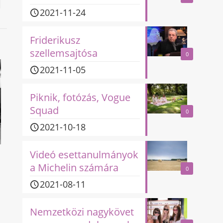
2021-11-24
Friderikusz
szellemsajtósa
0
2021-11-05
Piknik, fotózás, Vogue
Squad
0
2021-10-18
Videó esettanulmányok
a Michelin számára
0
2021-08-11
Nemzetközi nagykövet