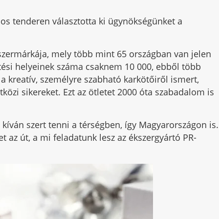
s tenderen választotta ki ügynökségünket a
zermárkája, mely több mint 65 országban van jelen
sítési helyeinek száma csaknem 10 000, ebből több
 kreatív, személyre szabható karkötőiről ismert,
zi sikereket. Ezt az ötletet 2000 óta szabadalom is
 kíván szert tenni a térségben, így Magyarországon is.
et az út, a mi feladatunk lesz az ékszergyártó PR-