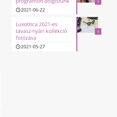
programon dolgozunk
0
2021-06-22
Luxottica 2021-es
tavasz-nyári kollekció
0
fotózása
2021-05-27