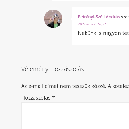
Petrányi-Széll András
szer
2012-02-06 10:31
Nekünk is nagyon tets
Vélemény, hozzászólás?
Az e-mail címet nem tesszük közzé.
A kötel
Hozzászólás
*