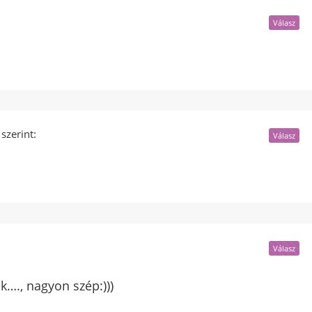
Válasz
szerint:
Válasz
Válasz
ek…., nagyon szép:)))