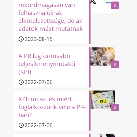
rekordmagasan van
0
felhasználóinak
elkötelezettsége, de az
adatok mást mutatnak
2023-08-15
A PR legfontosabb
teljesítménymutatói
0
(KPI)
2022-07-06
KPI: mi az, és miért
foglalkozzunk vele a PR-
0
ban?
2022-07-06