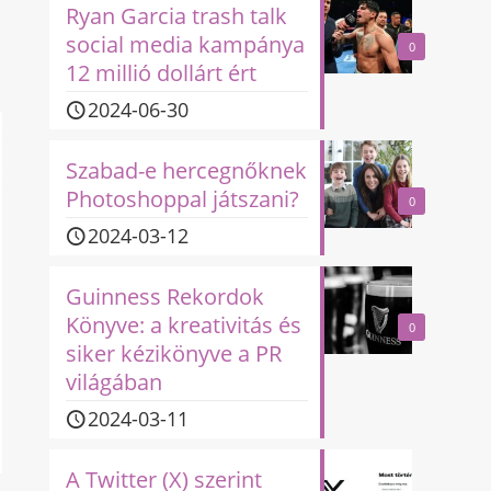
Ryan Garcia trash talk
social media kampánya
0
12 millió dollárt ért
2024-06-30
Szabad-e hercegnőknek
Photoshoppal játszani?
0
2024-03-12
Guinness Rekordok
Könyve: a kreativitás és
0
siker kézikönyve a PR
világában
2024-03-11
A Twitter (X) szerint