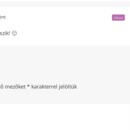
int:
Válasz
zik! 🙂
ező mezőket
*
karakterrel jelöltük