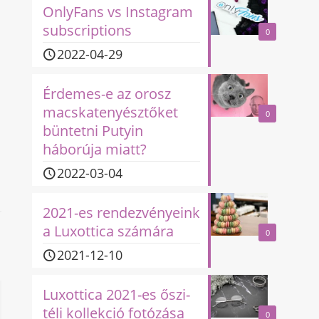
OnlyFans vs Instagram
subscriptions
0
2022-04-29
Érdemes-e az orosz
macskatenyésztőket
0
büntetni Putyin
háborúja miatt?
2022-03-04
2021-es rendezvényeink
a Luxottica számára
0
2021-12-10
Luxottica 2021-es őszi-
téli kollekció fotózása
0