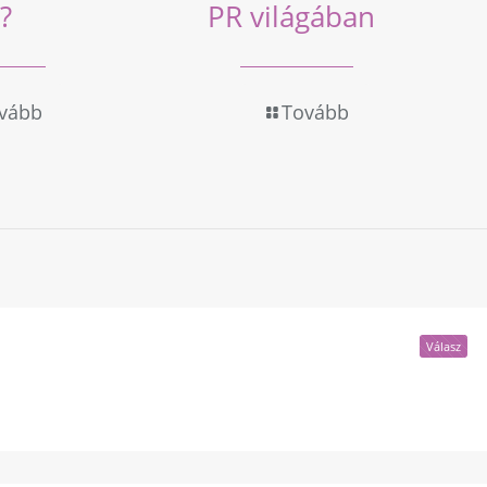
?
PR világában
vább
Tovább
Válasz