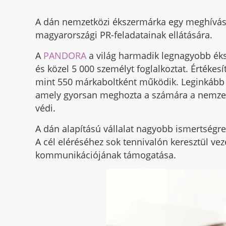
A dán nemzetközi ékszermárka egy meghíváso
magyarországi PR-feladatainak ellátására.
A
PANDORA
a világ harmadik legnagyobb éks
és közel 5 000 személyt foglalkoztat. Értéke
mint 550 márkaboltként működik. Leginkább a
amely gyorsan meghozta a számára a nemzetkö
védi.
A dán alapítású vállalat nagyobb ismertségre
A cél eléréséhez sok tennivalón keresztül vez
kommunikációjának támogatása.