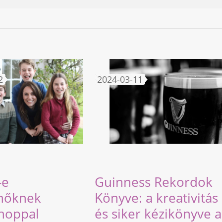
2
2024-03-11
-e
Guinness Rekordok
nőknek
Könyve: a kreativitás
hoppal
és siker kézikönyve a