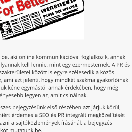
 be, aki online kommunikációval foglalkozik, annak
 olyannak kell lennie, mint egy ezermesternek. A PR és
szakterületei között is egyre szélesedik a közös
, ami azt jelenti, hogy mindkét szakma gyakorlóinak
iuk kéne egymástól annak érdekében, hogy még
nyesebb legyen az, amit csinálnak.
észes bejegyzésünk első részében azt járjuk körül,
iért érdemes a SEO és PR integrált megközelítését
azni a sajtóközlemények írásánál, a bejegyzés
kköt mutatunk be.