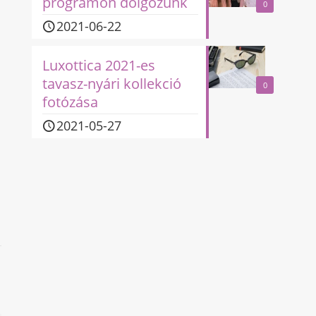
programon dolgozunk
0
2021-06-22
Luxottica 2021-es
tavasz-nyári kollekció
0
fotózása
2021-05-27