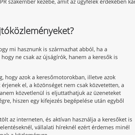
 PR szakember kezébe, amit az ügyfelek érdekében ká
sajtóközleményeket?
ogy mi hasznunk is származhat abból, ha a
 hogy ne csak az újságírók, hanem a keresők is
g, hogy azok a keresőmotorokban, illetve azok
t érjenek el, a közönséget nem csak közvetetten, a
hanem közvetlenül is eljuttathatjuk az üzeneteket
végre, hiszen egy kifejezés begépelése után egyből
tölt az interneten, és aktívan használja a keresőket is
ejelentéseknél, vállalati híreknél ezért érdemes minél
anak a közleményre.