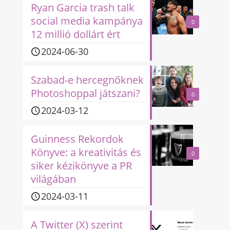
Ryan Garcia trash talk
social media kampánya
0
12 millió dollárt ért
2024-06-30
Szabad-e hercegnőknek
Photoshoppal játszani?
0
2024-03-12
Guinness Rekordok
Könyve: a kreativitás és
0
siker kézikönyve a PR
világában
2024-03-11
A Twitter (X) szerint