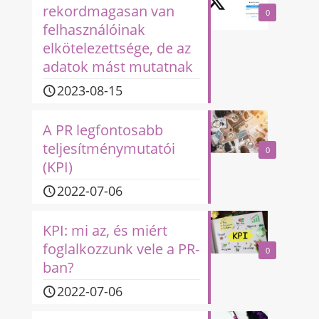
rekordmagasan van
0
felhasználóinak
elkötelezettsége, de az
adatok mást mutatnak
2023-08-15
A PR legfontosabb
teljesítménymutatói
0
(KPI)
2022-07-06
KPI: mi az, és miért
foglalkozzunk vele a PR-
0
ban?
2022-07-06