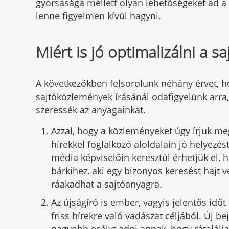
gyorsasága mellett olyan lehetőségeket ad a
lenne figyelmen kívül hagyni.
Miért is jó optimalizálni a 
A következőkben felsorolunk néhány érvet, h
sajtóközlemények írásánál odafigyelünk arra,
szeressék az anyagainkat.
Azzal, hogy a közleményeket úgy írjuk me
hírekkel foglalkozó aloldalain jó helyezés
média képviselőin keresztül érhetjük el, 
bárkihez, aki egy bizonyos keresést hajt 
ráakadhat a sajtóanyagra.
Az újságíró is ember, vagyis jelentős időt 
friss hírekre való vadászat céljából. Új b
nagyobb esélyt adni annak, hogy rátalálj