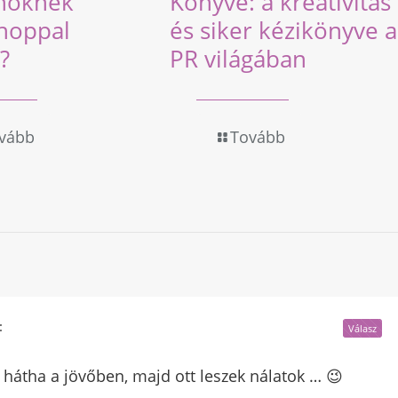
nőknek
Könyve: a kreativitás
hoppal
és siker kézikönyve a
?
PR világában
vább
Tovább
:
Válasz
, hátha a jövőben, majd ott leszek nálatok … 😉