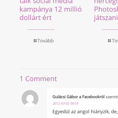
talk social media
herceg
kampánya 12 millió
Photos
dollárt ért
játszani
Tovább
To
1 Comment
Gulácsi Gábor a Facebookról
szerint
2012-03-02 00:55
Egyedül az angol hiányzik, de