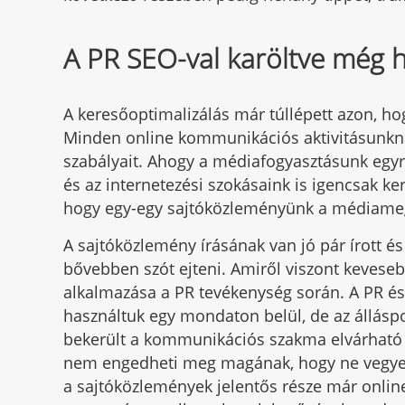
A PR SEO-val karöltve még
A keresőoptimalizálás már túllépett azon, ho
Minden online kommunikációs aktivitásunknál
szabályait. Ahogy a médiafogyasztásunk egy
és az internetezési szokásaink is igencsak
hogy egy-egy sajtóközleményünk a médiameg
A sajtóközlemény írásának van jó pár írott é
bővebben szót ejteni. Amiről viszont keveseb
alkalmazása a PR tevékenység során. A PR é
használtuk egy mondaton belül, de az állás
bekerült a kommunikációs szakma elvárható 
nem engedheti meg magának, hogy ne vegye e
a sajtóközlemények jelentős része már onlin