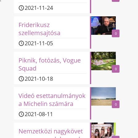
r
2021-11-24
Friderikusz
szellemsajtósa
0
2021-11-05
Piknik, fotózás, Vogue
Squad
0
2021-10-18
Videó esettanulmányok
a Michelin számára
0
2021-08-11
Nemzetközi nagykövet