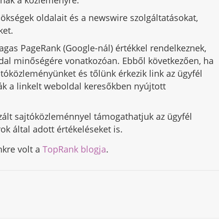
ökségek oldalait és a newswire szolgáltatásokat,
ket.
agas PageRank (Google-nál) értékkel rendelkeznek,
oldal minőségére vonatkozóan. Ebből következően, ha
jtóközleményünket és tőlünk érkezik link az ügyfél
ják a linkelt weboldal keresőkben nyújtott
izált sajtóközleménnyel támogathatjuk az ügyfél
 által adott értékeléseket is.
nkre volt a
TopRank blogja
.