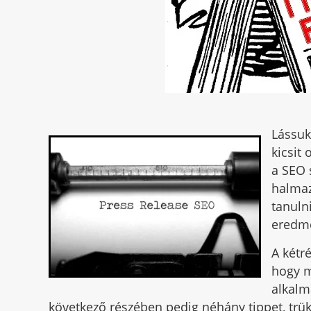
Lássuk
kicsit
a SEO 
halmaz
tanuln
eredmé
A kétr
hogy m
alkalm
következő részében pedig néhány tippet, trü