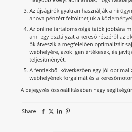
Az újságírók gyakran használják a hírügyn
ahova pénzért feltölthetjük a közleménye
Az online tartalomszolgáltatók jobbára m
ami egy osztályzat a kereső részéről az 
ők átveszik a megfelelően optimalizált sa
webhelyére, azok igen értékesek, és javít
teljesítményét.
A fentiekből következően egy jól optimal
webhelyének forgalmát és a keresőmotorok
A bejegyzés összeállításában nagy segítségü
Share