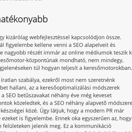
 hatékonyabb
gy kizárólag webfejlesztéssel kapcsolódjon össze.
 figyelembe kellene venni a SEO alapelveit és
re nagyobb részét immár az online médiumok teszik k
 keresőmotor-központúnak mondható, nem mindegy,
jelenéseken túl hogyan teljesít a keresőmotorokban
s íratlan szabálya, ezekről most nem szeretnénk
bet hallani, az a keresőoptimalizálási módszerek
s a SEO betűszavakat néhány éve még keveset
pontok közeledtek, és a SEO néhány alapvető módszer
készségei közé. Úgy látjuk, hogy a modern PR már
zeket is figyelembe. Ennek oka egyszerűen az, hogy
e felületeken jelenik meg. Ez a kommunikáció