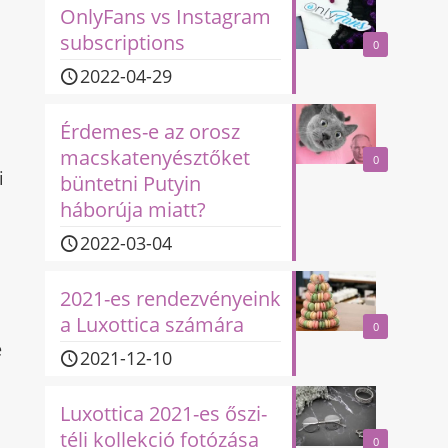
OnlyFans vs Instagram
subscriptions
0
2022-04-29
Érdemes-e az orosz
macskatenyésztőket
0
i
büntetni Putyin
háborúja miatt?
.
2022-03-04
2021-es rendezvényeink
a Luxottica számára
0
e
2021-12-10
Luxottica 2021-es őszi-
téli kollekció fotózása
0