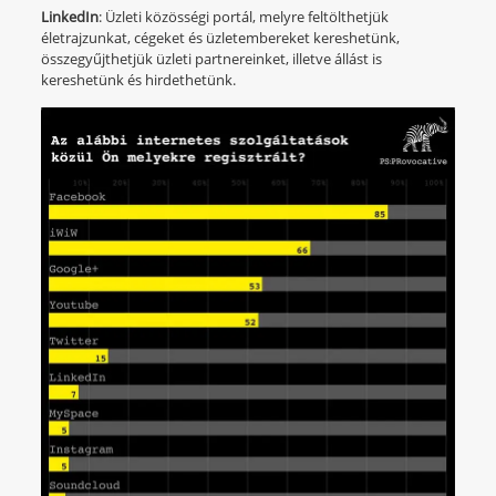
LinkedIn
: Üzleti közösségi portál, melyre feltölthetjük
életrajzunkat, cégeket és üzletembereket kereshetünk,
összegyűjthetjük üzleti partnereinket, illetve állást is
kereshetünk és hirdethetünk.