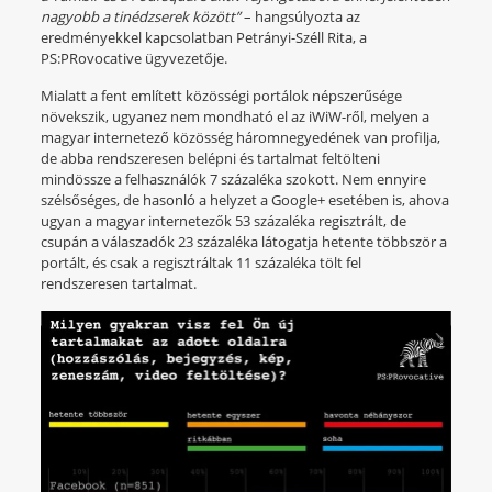
nagyobb a tinédzserek között”
– hangsúlyozta az
eredményekkel kapcsolatban Petrányi-Széll Rita, a
PS:PRovocative ügyvezetője.
Mialatt a fent említett közösségi portálok népszerűsége
növekszik, ugyanez nem mondható el az iWiW-ről, melyen a
magyar internetező közösség háromnegyedének van profilja,
de abba rendszeresen belépni és tartalmat feltölteni
mindössze a felhasználók 7 százaléka szokott. Nem ennyire
szélsőséges, de hasonló a helyzet a Google+ esetében is, ahova
ugyan a magyar internetezők 53 százaléka regisztrált, de
csupán a válaszadók 23 százaléka látogatja hetente többször a
portált, és csak a regisztráltak 11 százaléka tölt fel
rendszeresen tartalmat.