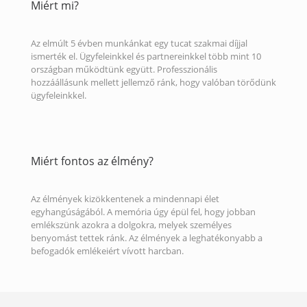
Miért mi?
Az elmúlt 5 évben munkánkat egy tucat szakmai díjjal
ismerték el. Ügyfeleinkkel és partnereinkkel több mint 10
országban működtünk együtt. Professzionális
hozzáállásunk mellett jellemző ránk, hogy valóban törődünk
ügyfeleinkkel.
Miért fontos az élmény?
Az élmények kizökkentenek a mindennapi élet
egyhangúságából. A memória úgy épül fel, hogy jobban
emlékszünk azokra a dolgokra, melyek személyes
benyomást tettek ránk. Az élmények a leghatékonyabb a
befogadók emlékeiért vívott harcban.