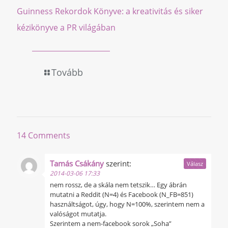
Guinness Rekordok Könyve: a kreativitás és siker
kézikönyve a PR világában
Tovább
14 Comments
Tamás Csákány
szerint:
Válasz
2014-03-06 17:33
nem rossz, de a skála nem tetszik… Egy ábrán
mutatni a Reddit (N=4) és Facebook (N_FB=851)
használtságot, úgy, hogy N=100%, szerintem nem a
valóságot mutatja.
Szerintem a nem-facebook sorok „Soha”