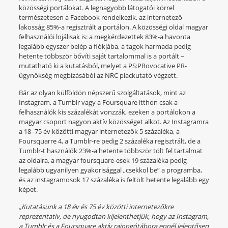
közösségi portálokat. A legnagyobb látogatói körrel
természetesen a Facebook rendelkezik, az internetező
lakosság 85%-a regisztrált a portálon. A közösségi oldal magyar
felhasználói lojálisak is: a megkérdezettek 83%-a havonta
legalább egyszer belép a fiókjába, a tagok harmada pedig
hetente többször bővíti saját tartalommal is a portált –
mutatható ki a kutatásból, melyet a PS:PRovocative PR-
ügynökség megbízásából az NRC piackutató végzett.
Bár az olyan külföldön népszerű szolgáltatások, mint az
Instagram, a Tumblr vagy a Foursquare itthon csak a
felhasználók kis százalékát vonzzák, ezeken a portálokon a
magyar csoport nagyon aktív közösséget alkot. Az Instagramra
a 18‒75 év közötti magyar internetezők 5 százaléka, a
Foursquarre 4, a Tumblr-re pedig 2 százaléka regisztrált, de a
Tumblr-t használók 23%-a hetente többször tölt fel tartalmat
az oldalra, a magyar foursquare-esek 19 százaléka pedig
legalább ugyanilyen gyakorisággal „csekkol be” a programba,
és az instagramosok 17 százaléka is feltölt hetente legalább egy
képet.
„Kutatásunk a 18 év és 75 év közötti internetezőkre
reprezentatív, de nyugodtan kijelenthetjük, hogy az Instagram,
a Tumblr és a Foursquare aktív rajongótábora ennél jelentősen