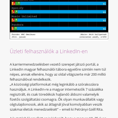
Üzleti felhasználók a LinkedIn-en
A karriermenedzselésben vezető szerepet játszó portál, a
LinkedIn magyar felhasználói tábora egyelőre szintén nem túl
népes, annak ellenére, hogy az oldal világszerte már 200 millió
felhasználóval rendelkezik.
„A közösségi platformokat még leginkább a szórakozásra
használjuk. A LinkedIn-re a magyar internetezők 7 százaléka
regisztrált, és csak töredékük hajlandó áldozni valamelyik
fizetős szolgáltatási csomagra. Ők olyan munkavállalók vagy
cégtulajdonosok, akik az átlagnál jóval komolyabban veszik
szakmai életük menedzselését” – emeli ki Petrányi-Széll Rita.