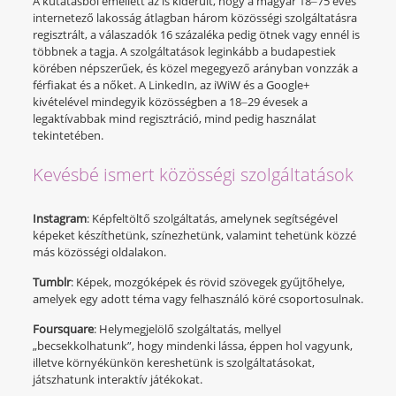
A kutatásból emellett az is kiderült, hogy a magyar 18‒75 éves
internetező lakosság átlagban három közösségi szolgáltatásra
regisztrált, a válaszadók 16 százaléka pedig ötnek vagy ennél is
többnek a tagja. A szolgáltatások leginkább a budapestiek
körében népszerűek, és közel megegyező arányban vonzzák a
férfiakat és a nőket. A LinkedIn, az iWiW és a Google+
kivételével mindegyik közösségben a 18‒29 évesek a
legaktívabbak mind regisztráció, mind pedig használat
tekintetében.
Kevésbé ismert közösségi szolgáltatások
Instagram
: Képfeltöltő szolgáltatás, amelynek segítségével
képeket készíthetünk, színezhetünk, valamint tehetünk közzé
más közösségi oldalakon.
Tumblr
: Képek, mozgóképek és rövid szövegek gyűjtőhelye,
amelyek egy adott téma vagy felhasználó köré csoportosulnak.
Foursquare
: Helymegjelölő szolgáltatás, mellyel
„becsekkolhatunk”, hogy mindenki lássa, éppen hol vagyunk,
illetve környékünkön kereshetünk is szolgáltatásokat,
játszhatunk interaktív játékokat.