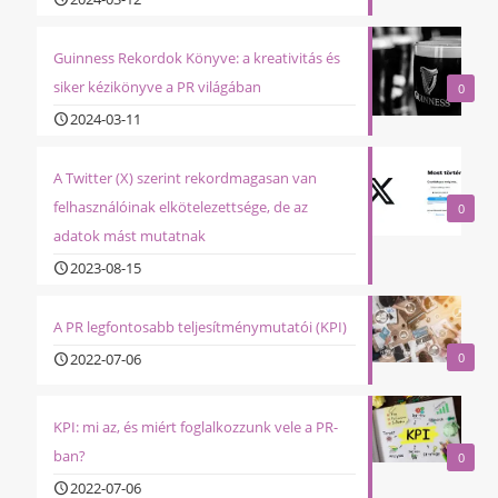
Guinness Rekordok Könyve: a kreativitás és
siker kézikönyve a PR világában
0
2024-03-11
A Twitter (X) szerint rekordmagasan van
felhasználóinak elkötelezettsége, de az
0
adatok mást mutatnak
2023-08-15
A PR legfontosabb teljesítménymutatói (KPI)
2022-07-06
0
KPI: mi az, és miért foglalkozzunk vele a PR-
ban?
0
2022-07-06