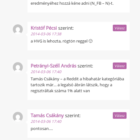
eredményéhez hozzá kéne adni (N_FB – N)-t.
Kristóf Pécsi
szerint:
Válasz
2014-03-06 17:38
a HVG is lehozta, rögtön reggel 🙂
Petrányi-Széll András
szerint:
Válasz
2014-03-06 17:40
Tamás Csákány – a Reddit a hibahatár kategóriába
tartozik már… a legalsó ábrán látszik, hogy a
regisztráltak száma 1% alatt van
Tamás Csákány
szerint:
Válasz
2014-03-06 17:40
pontosan….