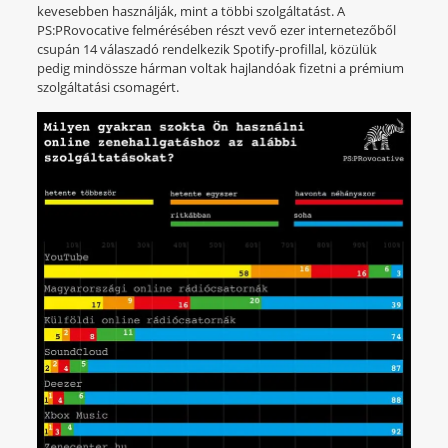
kevesebben használják, mint a többi szolgáltatást. A
PS:PRovocative felmérésében részt vevő ezer internetezőből
csupán 14 válaszadó rendelkezik Spotify-profillal, közülük
pedig mindössze hárman voltak hajlandóak fizetni a prémium
szolgáltatási csomagért.