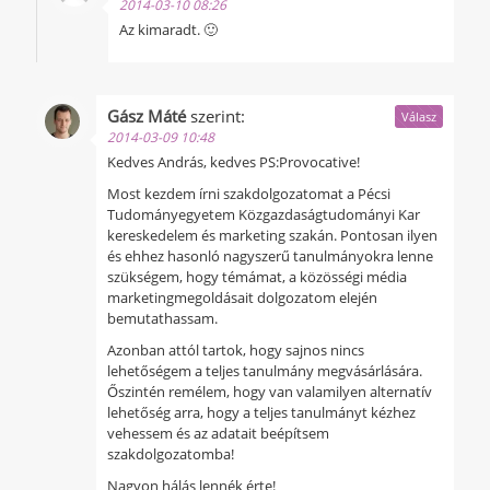
2014-03-10 08:26
Az kimaradt. 🙂
Gász Máté
szerint:
Válasz
2014-03-09 10:48
Kedves András, kedves PS:Provocative!
Most kezdem írni szakdolgozatomat a Pécsi
Tudományegyetem Közgazdaságtudományi Kar
kereskedelem és marketing szakán. Pontosan ilyen
és ehhez hasonló nagyszerű tanulmányokra lenne
szükségem, hogy témámat, a közösségi média
marketingmegoldásait dolgozatom elején
bemutathassam.
Azonban attól tartok, hogy sajnos nincs
lehetőségem a teljes tanulmány megvásárlására.
Őszintén remélem, hogy van valamilyen alternatív
lehetőség arra, hogy a teljes tanulmányt kézhez
vehessem és az adatait beépítsem
szakdolgozatomba!
Nagyon hálás lennék érte!