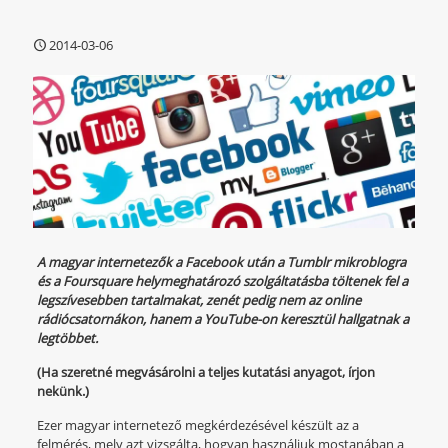
2014-03-06
A magyar internetezők a Facebook után a Tumblr mikroblogra
és a Foursquare helymeghatározó szolgáltatásba töltenek fel a
legszívesebben tartalmakat, zenét pedig nem az online
rádiócsatornákon, hanem a YouTube-on keresztül hallgatnak a
legtöbbet.
(Ha szeretné megvásárolni a teljes kutatási anyagot, írjon
nekünk.)
Ezer magyar internetező megkérdezésével készült az a
felmérés, mely azt vizsgálta, hogyan használjuk mostanában a