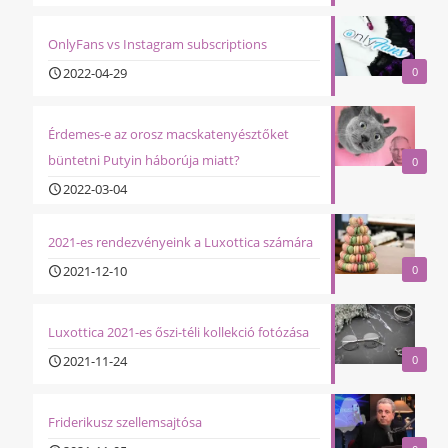
OnlyFans vs Instagram subscriptions
2022-04-29
0
Érdemes-e az orosz macskatenyésztőket
büntetni Putyin háborúja miatt?
0
2022-03-04
2021-es rendezvényeink a Luxottica számára
2021-12-10
0
Luxottica 2021-es őszi-téli kollekció fotózása
2021-11-24
0
Friderikusz szellemsajtósa