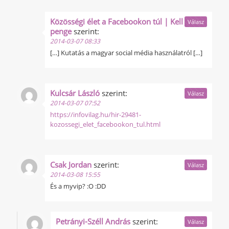
Közösségi élet a Facebookon túl | Kell egy
Válasz
penge
szerint:
2014-03-07 08:33
[…] Kutatás a magyar social média használatról […]
Kulcsár László
szerint:
Válasz
2014-03-07 07:52
https://infovilag.hu/hir-29481-
kozossegi_elet_facebookon_tul.html
Csak Jordan
szerint:
Válasz
2014-03-08 15:55
És a myvip? :O :DD
Petrányi-Széll András
szerint:
Válasz