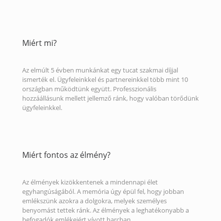
Miért mi?
Az elmúlt 5 évben munkánkat egy tucat szakmai díjjal
ismerték el. Ügyfeleinkkel és partnereinkkel több mint 10
országban működtünk együtt. Professzionális
hozzáállásunk mellett jellemző ránk, hogy valóban törődünk
ügyfeleinkkel.
Miért fontos az élmény?
Az élmények kizökkentenek a mindennapi élet
egyhangúságából. A memória úgy épül fel, hogy jobban
emlékszünk azokra a dolgokra, melyek személyes
benyomást tettek ránk. Az élmények a leghatékonyabb a
befogadók emlékeiért vívott harcban.