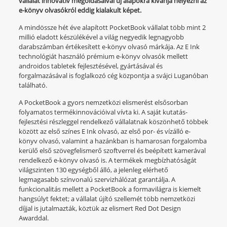
vállalat innovatív megoldásaival új alapokra kívánja helyezni az
e-könyv olvasókról eddig kialakult képet.
A mindössze hét éve alapított PocketBook vállalat több mint 2
millió eladott készülékével a világ negyedik legnagyobb
darabszámban értékesített e-könyv olvasó márkája. Az E Ink
technológiát használó prémium e-könyv olvasók mellett
androidos tabletek fejlesztésével, gyártásával és
forgalmazásával is foglalkozó cég központja a svájci Luganóban
található.
A PocketBook a gyors nemzetközi elismerést elsősorban
folyamatos termékinnovációival vívta ki. A saját kutatás-
fejlesztési részleggel rendelkező vállalatnak köszönhető többek
között az első színes E Ink olvasó, az első por- és vízálló e-
könyv olvasó, valamint a hazánkban is hamarosan forgalomba
kerülő első szövegfelismerő szoftverrel és beépített kamerával
rendelkező e-könyv olvasó is. A termékek megbízhatóságát
világszinten 130 egységből álló, a jelenleg elérhető
legmagasabb színvonalú szervizhálózat garantálja. A
funkcionalitás mellett a PocketBook a formavilágra is kiemelt
hangsúlyt fektet; a vállalat újító szellemét több nemzetközi
díjjal is jutalmazták, köztük az elismert Red Dot Design
Awarddal.