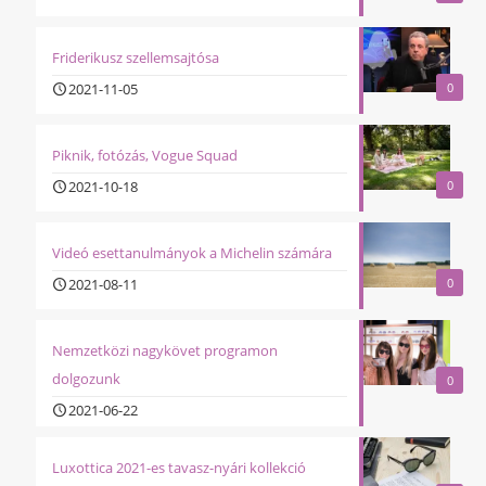
Friderikusz szellemsajtósa
2021-11-05
0
Piknik, fotózás, Vogue Squad
2021-10-18
0
Videó esettanulmányok a Michelin számára
2021-08-11
0
Nemzetközi nagykövet programon
dolgozunk
0
2021-06-22
Luxottica 2021-es tavasz-nyári kollekció