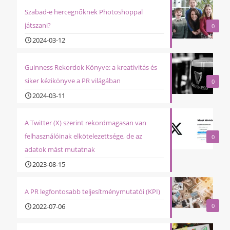
Szabad-e hercegnőknek Photoshoppal
játszani?
0
2024-03-12
Guinness Rekordok Könyve: a kreativitás és
siker kézikönyve a PR világában
0
2024-03-11
A Twitter (X) szerint rekordmagasan van
felhasználóinak elkötelezettsége, de az
0
adatok mást mutatnak
2023-08-15
A PR legfontosabb teljesítménymutatói (KPI)
2022-07-06
0