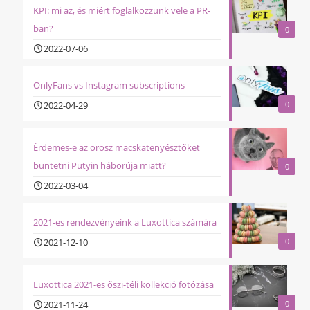
KPI: mi az, és miért foglalkozzunk vele a PR-
ban?
0
2022-07-06
OnlyFans vs Instagram subscriptions
2022-04-29
0
Érdemes-e az orosz macskatenyésztőket
büntetni Putyin háborúja miatt?
0
2022-03-04
2021-es rendezvényeink a Luxottica számára
2021-12-10
0
Luxottica 2021-es őszi-téli kollekció fotózása
2021-11-24
0