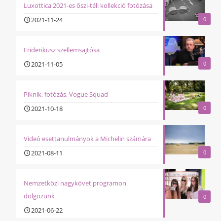
Luxottica 2021-es őszi-téli kollekció fotózása
2021-11-24
0
Friderikusz szellemsajtósa
2021-11-05
0
Piknik, fotózás, Vogue Squad
2021-10-18
0
Videó esettanulmányok a Michelin számára
2021-08-11
0
Nemzetközi nagykövet programon
dolgozunk
0
2021-06-22