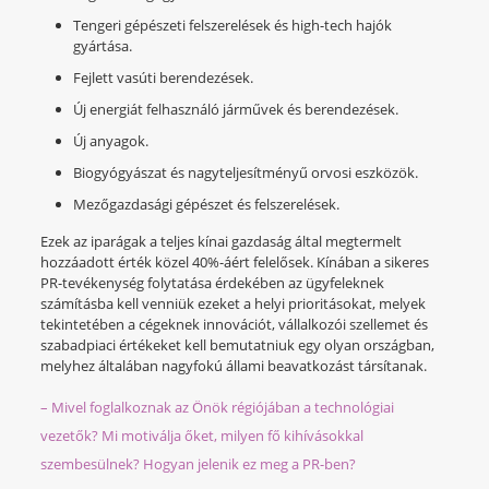
Tengeri gépészeti felszerelések és high-tech hajók
gyártása.
Fejlett vasúti berendezések.
Új energiát felhasználó járművek és berendezések.
Új anyagok.
Biogyógyászat és nagyteljesítményű orvosi eszközök.
Mezőgazdasági gépészet és felszerelések.
Ezek az iparágak a teljes kínai gazdaság által megtermelt
hozzáadott érték közel 40%-áért felelősek. Kínában a sikeres
PR-tevékenység folytatása érdekében az ügyfeleknek
számításba kell venniük ezeket a helyi prioritásokat, melyek
tekintetében a cégeknek innovációt, vállalkozói szellemet és
szabadpiaci értékeket kell bemutatniuk egy olyan országban,
melyhez általában nagyfokú állami beavatkozást társítanak.
– Mivel foglalkoznak az Önök régiójában a technológiai
vezetők? Mi motiválja őket, milyen fő kihívásokkal
szembesülnek? Hogyan jelenik ez meg a PR-ben?