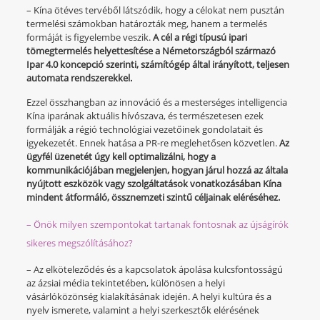
– Kína ötéves tervéből látszódik, hogy a célokat nem pusztán
termelési számokban határozták meg, hanem a termelés
formáját is figyelembe veszik.
A cél a régi típusú ipari
tömegtermelés helyettesítése a Németországból származó
Ipar 4.0 koncepció szerinti, számítógép által irányított, teljesen
automata rendszerekkel.
Ezzel összhangban az innováció és a mesterséges intelligencia
Kína iparának aktuális hívószava, és természetesen ezek
formálják a régió technológiai vezetőinek gondolatait és
igyekezetét. Ennek hatása a PR-re meglehetősen közvetlen.
Az
ügyfél üzenetét úgy kell optimalizálni, hogy a
kommunikációjában megjelenjen, hogyan járul hozzá az általa
nyújtott eszközök vagy szolgáltatások vonatkozásában Kína
mindent átformáló, össznemzeti szintű céljainak eléréséhez.
– Önök milyen szempontokat tartanak fontosnak az újságírók
sikeres megszólításához?
– Az elköteleződés és a kapcsolatok ápolása kulcsfontosságú
az ázsiai média tekintetében, különösen a helyi
vásárlóközönség kialakításának idején. A helyi kultúra és a
nyelv ismerete, valamint a helyi szerkesztők elérésének