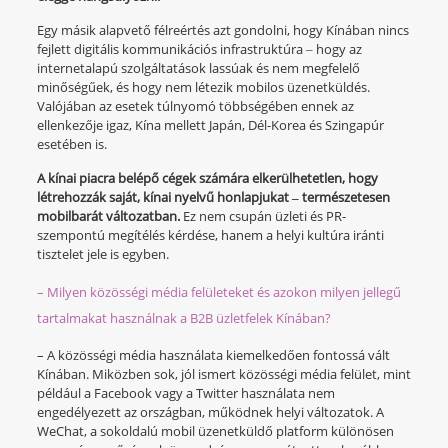
Egy másik alapvető félreértés azt gondolni, hogy Kínában nincs
fejlett digitális kommunikációs infrastruktúra ‒ hogy az
internetalapú szolgáltatások lassúak és nem megfelelő
minőségűek, és hogy nem létezik mobilos üzenetküldés.
Valójában az esetek túlnyomó többségében ennek az
ellenkezője igaz, Kína mellett Japán, Dél-Korea és Szingapúr
esetében is.
A kínai piacra belépő cégek számára elkerülhetetlen, hogy
létrehozzák saját, kínai nyelvű honlapjukat ‒ természetesen
mobilbarát változatban.
Ez nem csupán üzleti és PR-
szempontú megítélés kérdése, hanem a helyi kultúra iránti
tisztelet jele is egyben.
– Milyen közösségi média felületeket és azokon milyen jellegű
tartalmakat használnak a B2B üzletfelek Kínában?
– A közösségi média használata kiemelkedően fontossá vált
Kínában. Miközben sok, jól ismert közösségi média felület, mint
például a Facebook vagy a Twitter használata nem
engedélyezett az országban, működnek helyi változatok. A
WeChat, a sokoldalú mobil üzenetküldő platform különösen