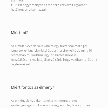
számára.
A PR hagyományos és modern eszközeit egyaránt
hatékonyan alkalmazzuk.
Miért mi?
Az elmúlt 5 évben munkánkat egy tucat szakmai díjjal
ismerték el. Ügyfeleinkkel és partnereinkkel több mint 10
országban működtünk együtt. Professzionális
hozzáállásunk mellett jellemző ránk, hogy valóban törődünk
ügyfeleinkkel.
Miért fontos az élmény?
Az élmények kizökkentenek a mindennapi élet
egyhangúságából. A memória úgy épül fel, hogy jobban