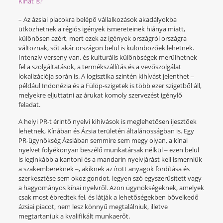
Kínát is?
– Az ázsiai piacokra belépő vállalkozások akadályokba
ütközhetnek a régiós igények ismereteinek hiánya miatt,
különösen azért, mert ezek az igények országról országra
változnak, sőt akár országon belül is különbözőek lehetnek.
Intenzív verseny van, és kulturális különbségek merülhetnek
fel a szolgáltatások, a termékszállítás és a vevőszolgálat
lokalizációja során is. A logisztika szintén kihívást jelenthet ‒
például Indonézia és a Fülöp-szigetek is több ezer szigetből áll,
melyekre eljuttatni az árukat komoly szervezést igénylő
feladat.
A helyi PR-t érintő nyelvi kihívások is meglehetősen ijesztőek
lehetnek, Kínában és Ázsia területén általánosságban is. Egy
PR-ügynökség Ázsiában semmire sem megy olyan, a kínai
nyelvet folyékonyan beszélő munkatársak nélkül ‒ ezen belül
is leginkább a kantoni és a mandarin nyelvjárást kell ismerniük
a szakembereknek ‒, akiknek az írott anyagok fordítása és
szerkesztése sem okoz gondot, legyen szó egyszerűsített vagy
a hagyományos kínai nyelvről. Azon ügynökségeknek, amelyek
csak most ébredtek fel, és látják a lehetőségekben bővelkedő
ázsiai piacot, nem lesz könnyű megtalálniuk, illetve
megtartaniuk a kvalifikált munkaerőt.