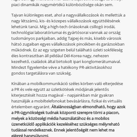
piaci dinamikák nagymértékű különbözősége okán sem.
Tajvan különleges eset, ahol a nagyvállalkozások és mellettük a
nagy létszámú, kis- és közepes vállalkozások együttélésének
lehetünk tanúi. Míg a high-tech óriásoknak csillogó irodái,
technológiai laboratóriumai és gyártósorai vannak az ország
tudományos parkjaiban, addig Tajpej és más, kisebb városok
hátsó zugaiban egyes vállalkozások pincékben és garázsokban
működnek. Ez az egy szigeten belül található üzleti sokféleség
éles kontrasztban áll például Dél-Korea nagy, nehezen
kezelhető, családok által birtokolt ipari konglomerátumaival.
Mindezt figyelembe véve a hatékony PR-aktivitásokhoz
gondos targetálásra van szükség.
Kínában a mobilkommunikáció széles körben való elterjedése
a PR és vele együtt az üzletkötések módjának jelentős
kiterjesztését hozza magával ‒ napjainkban már gyakran
használják a mobiltelefonokat bevásárlásra, fizikai és virtuális
értelemben egyaránt.
Általánosságban elmondható, hogy azok
a PR-ügynökségek tudnak központi szerepre törni a piacon,
melyek a közösségi média használatához és a mobilos
üzenetküldő applikációk kezeléséhez szükséges mélyreható
tudással rendelkeznek. Ennek jelentőségét nem lehet ma
eléggé hangsúlyozni.