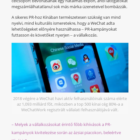
célcsoport bevonásának egy hatalmas expón, ahol látogatókat
megszámlálhatatlanul sok más márka üzeneteivel bombázzák.
A sikeres PR-hoz Kínában természetesen szükség van mind
nyelvi, mind kulturális ismeretekre, hogy a WeChat adta
lehetőségeket előnyére használhassa ‒ PR-kampányokat
futtasson és követőket nyerjen ‒ a vállalkozás.
2018 végére a WeChat havi aktív felhasználóinak száma elérte
az 1,093 milliárd főt, miközben a top 500 kínai cég 80%-a a
WeChatWork regisztrált vállalati felhasználójává vált.
– Melyek a vállalkozásokat érintő főbb kihívások a PR-
kampányok kivitelezése során az ázsiai piacokon, beleértve