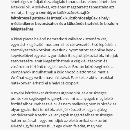
lehetséges módjait összefoglaló tanácsadás felbecsülhetetlen
értékkel bír. A sokéves, Ázsiában megszerzett tapasztalat azt
mutatja, hogy
a személyes találkozások, sajtó-
háttérbeszélgetések és interjúk kulcsfontosságúak a helyi
média sikeres bevonásához és a kölcsönös tisztelet és bizalom
felépítéséhez.
A kínai piacra belépő nemzetközi vállalatok számára két,
egymást kiegészítő módszer lehet célravezető. Első lépésként
személyes találkozókat javaslunk nyomtatott és online lapok
képviselőivel egyaránt, gondolok itt sajtótájékoztatók, interjúk
szervezésére, amit kiegészíthetnek a cég kiállításokon és
vásárokon történő megjelenésével. Ezután közösségi média
kampányok indulhatnak a különböző platformok, mint a
WeChat vagy weibo használatával. Ezekkel az aktivitásokkal
hatékonyan érhető el a helyi célcsoport.
A nyelvi kérdéseket érdemes átgondolni, és a szükséges
pontokon segítséget is igénybe venni az anyagok megfelelő
fordításához. Nehéz találni, és nem mellesleg nem is olcsók az
olyan gyakorlott fordítók, akik jól képzettek, egyidejűleg
rendelkeznek a technikai anyagok megértéséhez szükséges
háttértudással ‒ egy, mondjuk az elektronikai szektorból
érkező ügyfél esetén is. Ez egy olyan feladat, melynek