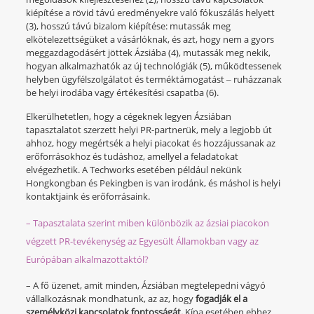
kiépítése a rövid távú eredményekre való fókuszálás helyett
(3), hosszú távú bizalom kiépítése: mutassák meg
elkötelezettségüket a vásárlóknak, és azt, hogy nem a gyors
meggazdagodásért jöttek Ázsiába (4), mutassák meg nekik,
hogyan alkalmazhatók az új technológiák (5), működtessenek
helyben ügyfélszolgálatot és terméktámogatást ‒ ruházzanak
be helyi irodába vagy értékesítési csapatba (6).
Elkerülhetetlen, hogy a cégeknek legyen Ázsiában
tapasztalatot szerzett helyi PR-partnerük, mely a legjobb út
ahhoz, hogy megértsék a helyi piacokat és hozzájussanak az
erőforrásokhoz és tudáshoz, amellyel a feladatokat
elvégezhetik. A Techworks esetében például nekünk
Hongkongban és Pekingben is van irodánk, és máshol is helyi
kontaktjaink és erőforrásaink.
– Tapasztalata szerint miben különbözik az ázsiai piacokon
végzett PR-tevékenység az Egyesült Államokban vagy az
Európában alkalmazottaktól?
– A fő üzenet, amit minden, Ázsiában megtelepedni vágyó
vállalkozásnak mondhatunk, az az, hogy
fogadják el a
személyközi kapcsolatok fontosságát.
Kína esetében ehhez