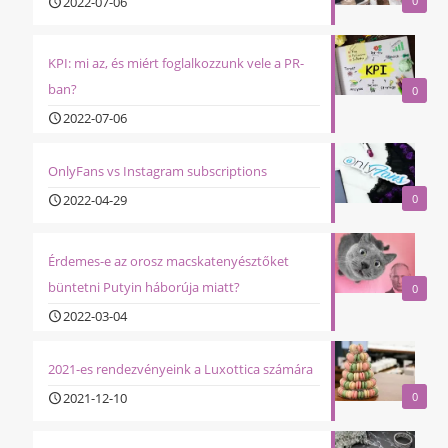
2022-07-06
0
KPI: mi az, és miért foglalkozzunk vele a PR-
ban?
0
2022-07-06
OnlyFans vs Instagram subscriptions
2022-04-29
0
Érdemes-e az orosz macskatenyésztőket
büntetni Putyin háborúja miatt?
0
2022-03-04
2021-es rendezvényeink a Luxottica számára
2021-12-10
0