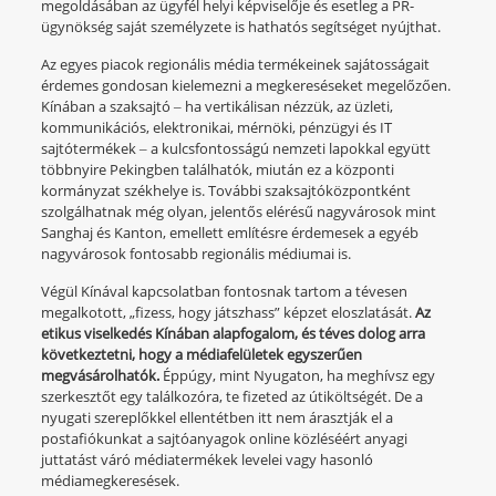
megoldásában az ügyfél helyi képviselője és esetleg a PR-
ügynökség saját személyzete is hathatós segítséget nyújthat.
Az egyes piacok regionális média termékeinek sajátosságait
érdemes gondosan kielemezni a megkereséseket megelőzően.
Kínában a szaksajtó ‒ ha vertikálisan nézzük, az üzleti,
kommunikációs, elektronikai, mérnöki, pénzügyi és IT
sajtótermékek ‒ a kulcsfontosságú nemzeti lapokkal együtt
többnyire Pekingben találhatók, miután ez a központi
kormányzat székhelye is. További szaksajtóközpontként
szolgálhatnak még olyan, jelentős elérésű nagyvárosok mint
Sanghaj és Kanton, emellett említésre érdemesek a egyéb
nagyvárosok fontosabb regionális médiumai is.
Végül Kínával kapcsolatban fontosnak tartom a tévesen
megalkotott, „fizess, hogy játszhass” képzet eloszlatását.
Az
etikus viselkedés Kínában alapfogalom, és téves dolog arra
következtetni, hogy a médiafelületek egyszerűen
megvásárolhatók.
Éppúgy, mint Nyugaton, ha meghívsz egy
szerkesztőt egy találkozóra, te fizeted az útiköltségét. De a
nyugati szereplőkkel ellentétben itt nem árasztják el a
postafiókunkat a sajtóanyagok online közléséért anyagi
juttatást váró médiatermékek levelei vagy hasonló
médiamegkeresések.