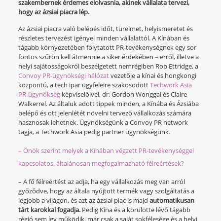
szakembernek érdemes elolvasnia, akinek vállalata tervezi,
hogy az ázsiai piacra lép.
Az ázsiai piacra való belépés időt, türelmet, helyismeretet és
részletes tervezést igényel minden vállalattól. A Kínában és
tágabb környezetében folytatott PR-tevékenységnek egy sor
fontos szűrőn kell átmennie a siker érdekében ‒ erről, illetve a
helyi sajátosságokról beszélgetett nemrégiben Rob Ettridge, a
Convoy PR-ügynökségi hálózat
vezetője a kínai és hongkongi
központú, a tech ipar ügyfeleire szakosodott
Techwork Asia
PR-ügynökség
képviselőivel, dr. Gordon Wonggal és Claire
Walkerrel. Az általuk adott tippek minden, a Kínába és Ázsiába
belépő és ott jelenlétét növelni tervező vállalkozás számára
hasznosak lehetnek. Ügynökségünk a Convoy PR network
tagja, a Techwork Asia pedig partner ügynökségünk.
– Önök szerint melyek a Kínában végzett PR-tevékenységgel
kapcsolatos, általánosan megfogalmazható félreértések?
– A fő félreértést az adja, ha egy vállalkozás meg van arról
győződve, hogy az általa nyújtott termék vagy szolgáltatás a
legjobb a világon, és azt az ázsiai piac is majd
automatikusan
tárt karokkal fogadja.
Pedig Kína és a körülötte lévő tágabb
régió sem így működik, már csak a saját sokfélesége és a helyi