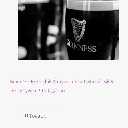
Guinness Rekordok Könyve: a kreativitás és siker
kézikönyve a PR világában
Tovább