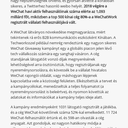
nagy népszerűségnek örvend, és gyorsan átvette a korábban
sikeres, a Twitterhez hasonló weibo helyét.
2018 végére a
WeChat havi aktív felhasználóinak száma elérte az 1,093
milliárd főt, miközben a top 500 kínai cég 80%-a a WeChatWork
regisztrált vállalati felhasználójává vált.
A WeChat látványos növekedése megmagyarázza, miért
tekintenek rá erős B2B kommunikációs eszközként Kínában. A
Techworksszel például nemrég rendeztünk egy nagyon sikeres
WeChat Giveaway kampányt egy a globális piacon jelen lévő
tech vállalkozás számára egy sanghaji vásáron. A cég
standjának látogatóit vonzó díjak megnyerésének
lehetőségével arra ösztönöztük, hogy regisztráljanak egy
nyereménysorsolásra, és kövessék be a vállalat hivatalos
WeChat rajongói oldalát, vagy máshogyan lépjenek
kapcsolatba vele a közösségi felületen. Elkészítettük a tervet és
a kampánycélokat, menedzseltük a teljes folyamatot (a
nyereménysorsolást is beleértve), és nyomon követtük az
adatokat és információkat a kampány teljes ideje alatt.
A kampány eredményeként 1031 látogató regisztrált a játékba,
és a cég WeChat-követőinek száma 52%-kal emelkedett. 11 724
WeChat-felhasználót értünk el, és 598-an olvasták a cég
anyagait. Azt gondoljuk, ez nagyon hatékony módja a