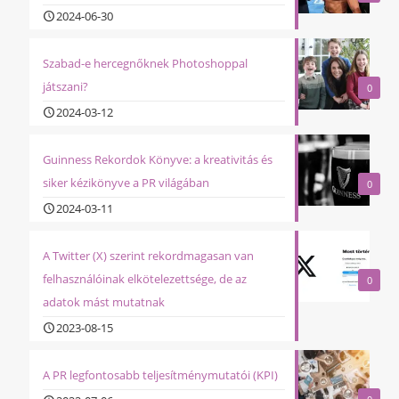
2024-06-30
Szabad-e hercegnőknek Photoshoppal
játszani?
0
2024-03-12
Guinness Rekordok Könyve: a kreativitás és
siker kézikönyve a PR világában
0
2024-03-11
A Twitter (X) szerint rekordmagasan van
felhasználóinak elkötelezettsége, de az
0
adatok mást mutatnak
2023-08-15
A PR legfontosabb teljesítménymutatói (KPI)