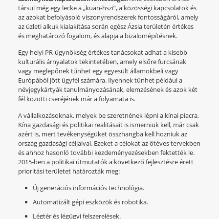
társul még egy lecke a „kuan-hszi”, a közösségi kapcsolatok és
az azokat befolyásoló viszonyrendszerek fontosságáról, amely
az üzleti alkuk kialakítása során egész Ázsia területén értékes
és meghatározó fogalom, és alapja a bizalomépítésnek.
Egy helyi PR-ügynökség értékes tanácsokat adhat a kisebb
kulturális árnyalatok tekintetében, amely elsőre furcsának
vagy meglepőnek tűnhet egy egyesült államokbeli vagy
Európából jött ügyfél számára. Ilyennek tűnhet például a
névjegykártyák tanulmányozásának, elemzésének és azok két
fél közötti cseréjének már a folyamata is.
A vállalkozásoknak, melyek be szeretnének lépni a kínai piacra,
Kína gazdasági és politikai realitásait is ismerniük kell, már csak
azért is, mert tevékenységüket összhangba kell hozniuk az
ország gazdasági céljaival. Ezeket a célokat az ötéves tervekben
és ahhoz hasonló további kezdeményezésekben fektették le.
2015-ben a politikai útmutatók a következő fejlesztésre érett
prioritási területet határozták meg:
Új generációs információs technológia.
Automatizált gépi eszközök és robotika.
Légtér és légügyi felszerelések.