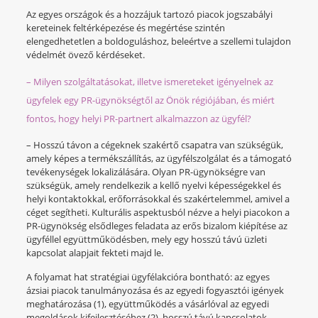
Az egyes országok és a hozzájuk tartozó piacok jogszabályi
kereteinek feltérképezése és megértése szintén
elengedhetetlen a boldoguláshoz, beleértve a szellemi tulajdon
védelmét övező kérdéseket.
– Milyen szolgáltatásokat, illetve ismereteket igényelnek az
ügyfelek egy PR-ügynökségtől az Önök régiójában, és miért
fontos, hogy helyi PR-partnert alkalmazzon az ügyfél?
– Hosszú távon a cégeknek szakértő csapatra van szükségük,
amely képes a termékszállítás, az ügyfélszolgálat és a támogató
tevékenységek lokalizálására. Olyan PR-ügynökségre van
szükségük, amely rendelkezik a kellő nyelvi képességekkel és
helyi kontaktokkal, erőforrásokkal és szakértelemmel, amivel a
céget segítheti. Kulturális aspektusból nézve a helyi piacokon a
PR-ügynökség elsődleges feladata az erős bizalom kiépítése az
ügyféllel együttműködésben, mely egy hosszú távú üzleti
kapcsolat alapjait fekteti majd le.
A folyamat hat stratégiai ügyfélakcióra bontható: az egyes
ázsiai piacok tanulmányozása és az egyedi fogyasztói igények
meghatározása (1), együttműködés a vásárlóval az egyedi
megoldások kifejlesztéséhez (2), hosszú távú kapcsolatok