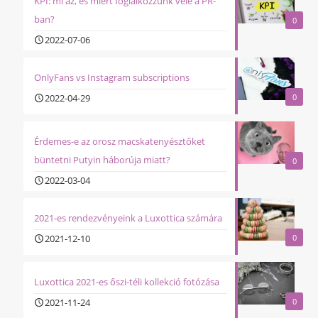
KPI: mi az, és miért foglalkozzunk vele a PR-
ban?
0
2022-07-06
OnlyFans vs Instagram subscriptions
2022-04-29
0
Érdemes-e az orosz macskatenyésztőket
büntetni Putyin háborúja miatt?
0
2022-03-04
2021-es rendezvényeink a Luxottica számára
2021-12-10
0
Luxottica 2021-es őszi-téli kollekció fotózása
2021-11-24
0