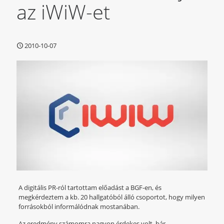
az iWiW-et
2010-10-07
A digitális PR-ról tartottam előadást a BGF-en, és
megkérdeztem a kb. 20 hallgatóból álló csoportot, hogy milyen
forrásokból informálódnak mostanában.
Az eredmény számomra nagyon érdekes volt, bár