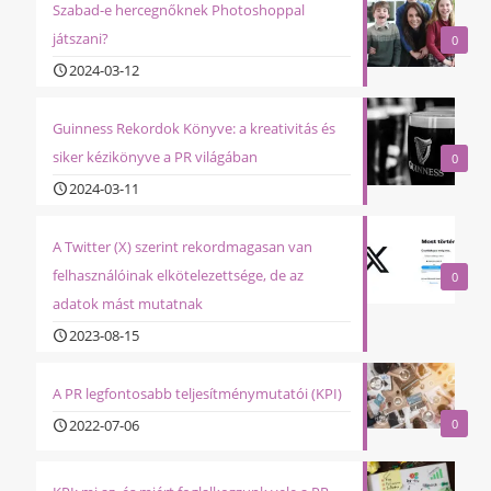
Szabad-e hercegnőknek Photoshoppal
játszani?
0
2024-03-12
Guinness Rekordok Könyve: a kreativitás és
siker kézikönyve a PR világában
0
2024-03-11
A Twitter (X) szerint rekordmagasan van
felhasználóinak elkötelezettsége, de az
0
adatok mást mutatnak
2023-08-15
A PR legfontosabb teljesítménymutatói (KPI)
2022-07-06
0