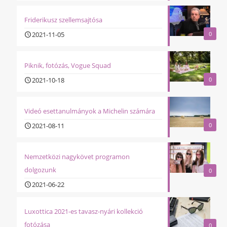
Friderikusz szellemsajtósa
2021-11-05
0
Piknik, fotózás, Vogue Squad
2021-10-18
0
Videó esettanulmányok a Michelin számára
2021-08-11
0
Nemzetközi nagykövet programon
dolgozunk
0
2021-06-22
Luxottica 2021-es tavasz-nyári kollekció
fotózása
0