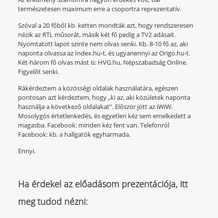
természetesen maximum erre a csoportra reprezentatív.
Szóval a 20 főből kb. ketten mondták azt, hogy rendszeresen
nézik az RTL műsorát, másik két fő pedig a TV2 adásait.
Nyomtatott lapot szinte nem olvas senki. Kb. 8-10 fő az, aki
naponta olvassa az Index.hu-t, és ugyanennyi az Origo.hu-t.
Két-három fő olvas mást is: HVG.hu, Népszabadság Online.
Figyelőt senki.
Rákérdeztem a közösségi oldalak használatára, egészen
pontosan azt kérdeztem, hogy „ki az, aki közületek naponta
használja a következő oldalakat”. Először jött az iWiW.
Mosolygós értetlenkedés, és egyetlen kéz sem emelkedett a
magasba. Facebook: minden kéz fent van. Telefonról
Facebook: kb. a hallgatók egyharmada.
Ennyi.
Ha érdekel az előadásom prezentációja, itt
meg tudod nézni: