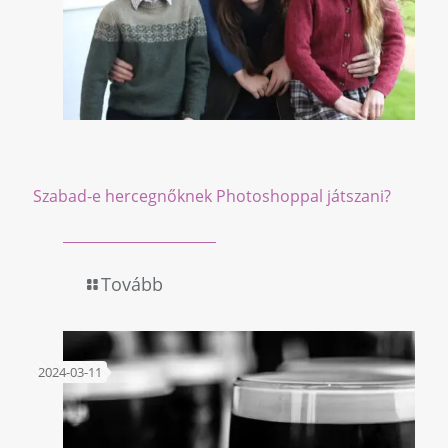
Szabad-e hercegnőknek Photoshoppal játszani?
Tovább
2024-03-11