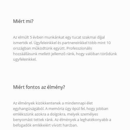
Miért mi?
Az elmúlt 5 évben munkánkat egy tucat szakmai díjjal
ismerték el. Ügyfeleinkkel és partnereinkkel több mint 10
országban működtünk együtt. Professzionális
hozzáállásunk mellett jellemző ránk, hogy valóban törődünk
ügyfeleinkkel.
Miért fontos az élmény?
Az élmények kizökkentenek a mindennapi élet
egyhangúságából. A memória úgy épül fel, hogy jobban
emlékszünk azokra a dolgokra, melyek személyes
benyomást tettek ránk. Az élmények a leghatékonyabb a
befogadók emlékeiért vívott harcban.