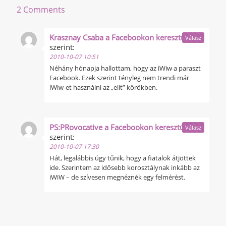
2 Comments
Krasznay Csaba a Facebookon keresztül
Válasz
szerint:
2010-10-07 10:51
Néhány hónapja hallottam, hogy az iWiw a paraszt
Facebook. Ezek szerint tényleg nem trendi már
iWiw-et használni az „elit” körökben.
PS:PRovocative a Facebookon keresztül
Válasz
szerint:
2010-10-07 17:30
Hát, legalábbis úgy tűnik, hogy a fiatalok átjöttek
ide. Szerintem az idősebb korosztálynak inkább az
iWiW – de szívesen megnéznék egy felmérést.