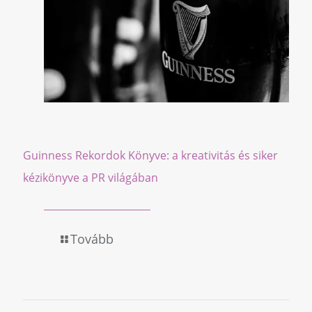
Guinness Rekordok Könyve: a kreativitás és siker
kézikönyve a PR világában
Tovább