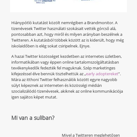
Hiánypótló kutatást közölt nemrégiben a Brandmonitor. A
tizenévesek Twitter használati szokásait vették górcső alá,
pontosabban azt, hogy miről és milyen arányban beszélnek a
Twitteren. A kutatásból többek között az is kiderült, hogy még
iskolaidőben is elég sokat csiripelnek. Ejnye.
A hazai Twitter közösséget kezdetben az internetes üzletben,
informatikában vagy éppen online tartalomszolgáltatásban
tevékenykedők fedezték fel maguknak. Szép marketinges
kifejezéssel élve bennük tisztelhettük az „
early adoptereket
”.
Mára az itthoni Twitter felhasználók között egyre nagyobb
súlyt képeznek az interneten és közösségi médián
szocializálódó tizenévesek, akiknek az online kommunikációja
igen sajátos képet mutat.
Mi van a suliban?
Mivel a Twitteren meglehetősen