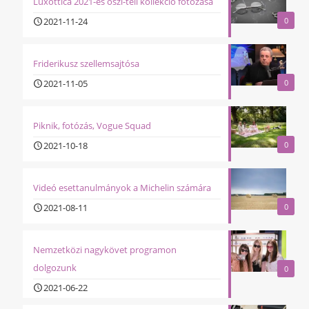
Luxottica 2021-es őszi-téli kollekció fotózása
2021-11-24
0
Friderikusz szellemsajtósa
2021-11-05
0
Piknik, fotózás, Vogue Squad
2021-10-18
0
Videó esettanulmányok a Michelin számára
2021-08-11
0
Nemzetközi nagykövet programon
dolgozunk
0
2021-06-22