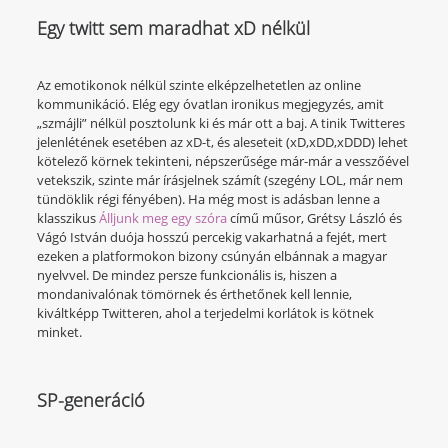
Egy twitt sem maradhat xD nélkül
Az emotikonok nélkül szinte elképzelhetetlen az online
kommunikáció. Elég egy óvatlan ironikus megjegyzés, amit
„szmájli” nélkül posztolunk ki és már ott a baj. A tinik Twitteres
jelenlétének esetében az xD-t, és aleseteit (xD,xDD,xDDD) lehet
kötelező körnek tekinteni, népszerűsége már-már a vesszőével
vetekszik, szinte már írásjelnek számít (szegény LOL, már nem
tündöklik régi fényében). Ha még most is adásban lenne a
klasszikus
Álljunk meg egy szóra
című műsor, Grétsy László és
Vágó István duója hosszú percekig vakarhatná a fejét, mert
ezeken a platformokon bizony csúnyán elbánnak a magyar
nyelvvel. De mindez persze funkcionális is, hiszen a
mondanivalónak tömörnek és érthetőnek kell lennie,
kiváltképp Twitteren, ahol a terjedelmi korlátok is kötnek
minket.
SP-generáció