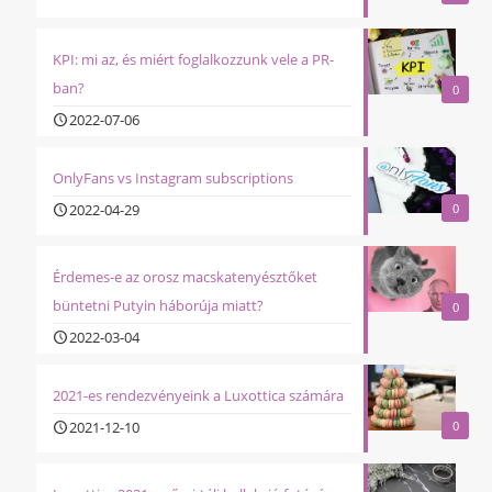
KPI: mi az, és miért foglalkozzunk vele a PR-
ban?
0
2022-07-06
OnlyFans vs Instagram subscriptions
2022-04-29
0
Érdemes-e az orosz macskatenyésztőket
büntetni Putyin háborúja miatt?
0
2022-03-04
2021-es rendezvényeink a Luxottica számára
2021-12-10
0