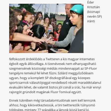
Éder
Krisztián
(köznapi
nevén SP)
iránti
felfokozott érdeklődés a Twitteren a kis magyar internetes
égbolt egyik állócsillaga. A tizenévesek nem elhanyagolható
szegmensének közösségi médiás mindennapjait az SP-Fluor
tengelyre remekül fel lehet fűzni. Szilárd meggyőződésem
ugyan, hogy a komplett SP diszkográfiával egy közepes
sportcsarnok választójoggal rendelkező részét maradéktalanul
evakuálni lehet, de valamit biztos jól csinál a srác, ha már ennyi
rajongót gründolt magának Fluor Tomival együtt.
Ennek tükrében még társadalomtudónak sem kell lennünk
ahhoz, hogy kikövetkeztessük, a tini twitterezők túlnyomó
többsége, mintegy 77 százaléka a lányok közül kerül ki.