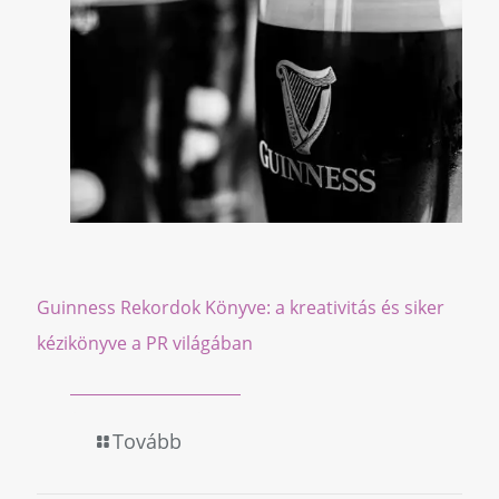
Guinness Rekordok Könyve: a kreativitás és siker
kézikönyve a PR világában
Tovább