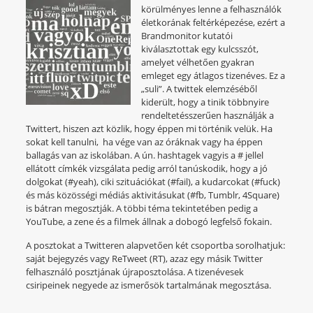
körülményes lenne a felhasználók
életkorának feltérképezése, ezért a
Brandmonitor kutatói
kiválasztottak egy kulcsszót,
amelyet vélhetően gyakran
emleget egy átlagos tizenéves. Ez a
„suli”. A twittek elemzéséből
kiderült, hogy a tinik többnyire
rendeltetésszerűen használják a
Twittert, hiszen azt közlik, hogy éppen mi történik velük. Ha
sokat kell tanulni, ha vége van az óráknak vagy ha éppen
ballagás van az iskolában. A ún. hashtagek vagyis a # jellel
ellátott címkék vizsgálata pedig arról tanúskodik, hogy a jó
dolgokat (#yeah), ciki szituációkat (#fail), a kudarcokat (#fuck)
és más közösségi médiás aktivitásukat (#fb, Tumblr, 4Square)
is bátran megosztják. A többi téma tekintetében pedig a
YouTube, a zene és a filmek állnak a dobogó legfelső fokain.
A posztokat a Twitteren alapvetően két csoportba sorolhatjuk:
saját bejegyzés vagy ReTweet (RT), azaz egy másik Twitter
felhasználó posztjának újraposztolása. A tizenévesek
csiripeinek negyede az ismerősök tartalmának megosztása.