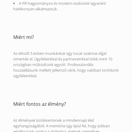
A PR hagyományos és modern eszközeit egyaránt
hatékonyan alkalmazzuk.
Miért mi?
Az elmúlt 5 évben munkánkat egy tucat szakmai díjjal
ismerték el. Ügyfeleinkkel és partnereinkkel több mint 10
országban működtünk együtt. Professzionális
hozzáállásunk mellett jellemző ránk, hogy valóban törődünk
ügyfeleinkkel.
Miért fontos az élmény?
Az élmények kizökkentenek a mindennapi élet
egyhangúságából. A memória úgy épül fel, hogy jobban
emlékszünk azokra a dolgokra, melyek személyes