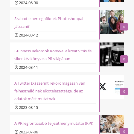
2024-06-30
Szabad-e hercegnőknek Photoshoppal
játszani?
0
2024-03-12
Guinness Rekordok Könyve: a kreativitás és
siker kézikönyve a PR világában
0
2024-03-11
A Twitter (X) szerint rekordmagasan van
felhasználóinak elkötelezettsége, de az
0
adatok mást mutatnak
2023-08-15
A PR legfontosabb teljesítménymutatói (KPI)
2022-07-06
0