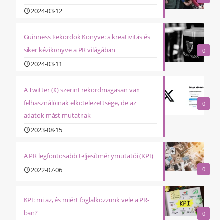
2024-03-12
Guinness Rekordok Könyve: a kreativitás és
siker kézikönyve a PR világában
0
2024-03-11
A Twitter (X) szerint rekordmagasan van
felhasználóinak elkötelezettsége, de az
0
adatok mást mutatnak
2023-08-15
A PR legfontosabb teljesítménymutatói (KPI)
2022-07-06
0
KPI: mi az, és miért foglalkozzunk vele a PR-
ban?
0