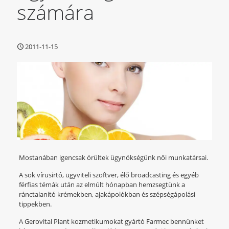
számára
2011-11-15
Mostanában igencsak örültek ügynökségünk női munkatársai.
A sok vírusirtó, ügyviteli szoftver, élő broadcasting és egyéb
férfias témák után az elmúlt hónapban hemzsegtünk a
ránctalanító krémekben, ajakápolókban és szépségápolási
tippekben.
A Gerovital Plant kozmetikumokat gyártó Farmec bennünket