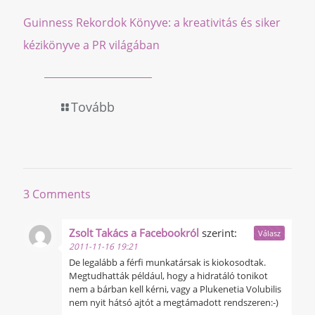
Guinness Rekordok Könyve: a kreativitás és siker
kézikönyve a PR világában
Tovább
3 Comments
Zsolt Takács a Facebookról
szerint:
Válasz
2011-11-16 19:21
De legalább a férfi munkatársak is kiokosodtak.
Megtudhatták például, hogy a hidratáló tonikot
nem a bárban kell kérni, vagy a Plukenetia Volubilis
nem nyit hátsó ajtót a megtámadott rendszeren:-)