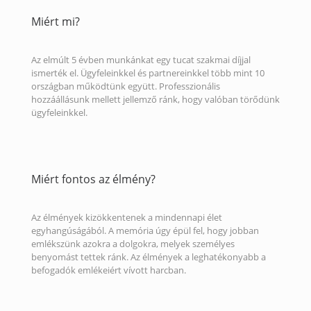
Miért mi?
Az elmúlt 5 évben munkánkat egy tucat szakmai díjjal
ismerték el. Ügyfeleinkkel és partnereinkkel több mint 10
országban működtünk együtt. Professzionális
hozzáállásunk mellett jellemző ránk, hogy valóban törődünk
ügyfeleinkkel.
Miért fontos az élmény?
Az élmények kizökkentenek a mindennapi élet
egyhangúságából. A memória úgy épül fel, hogy jobban
emlékszünk azokra a dolgokra, melyek személyes
benyomást tettek ránk. Az élmények a leghatékonyabb a
befogadók emlékeiért vívott harcban.