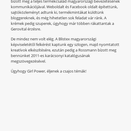
bízott meg a teljes termékcsalád magyarországi bevezetésének
kommunikációjával. Weboldalt és Facebook oldalt építettünk,
sajtóközleményt adtunk ki, termékmintákat küldtünk
bloggereknek, és még hihetetlen sok feladat vár ránk. A
krémek pedig szuperek, úgyhogy már többen rákattantak a
Gerovital érzésre.
De mindez nem volt elég. A Blistex magyarországi
képviseletétől felkérést kaptunk egy szlogen, majd nyomtatott
kreatívok elkészítésére, ezután pedig a Rossmann bízott meg
bennünket 2011-es karácsonyi katalógusának
megszövegezésével.
Úgyhogy Girl Power, éljenek a csajos témák!