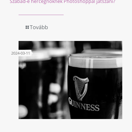
Szabad-e hercegnőknek Photoshoppal játszani?
Tovább
2024-03-11