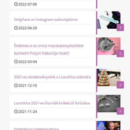
2022-07-06
OnlyFans vs Instagram subscriptions
2022-04-29
0
Érdemes-e az orosz macskatenyésztőket
büntetni Putyin háborúja miatt?
0
2022-03-04
2021-es rendezvényeink a Luxottica számára
2021-12-10
0
Luxottica 2021-es őszi-téli kollekció fotózása
2021-11-24
0
Friderikusz szellemsajtósa