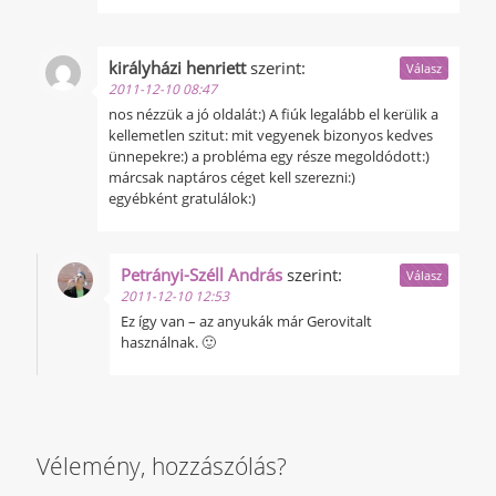
királyházi henriett
szerint:
Válasz
2011-12-10 08:47
nos nézzük a jó oldalát:) A fiúk legalább el kerülik a
kellemetlen szitut: mit vegyenek bizonyos kedves
ünnepekre:) a probléma egy része megoldódott:)
márcsak naptáros céget kell szerezni:)
egyébként gratulálok:)
Petrányi-Széll András
szerint:
Válasz
2011-12-10 12:53
Ez így van – az anyukák már Gerovitalt
használnak. 🙂
Vélemény, hozzászólás?