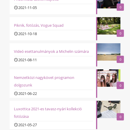
2021-11-05
0
Piknik, fotózás, Vogue Squad
2021-10-18
0
Videó esettanulmányok a Michelin számára
2021-08-11
0
Nemzetközi nagykövet programon
dolgozunk
0
2021-06-22
Luxottica 2021-es tavasz-nyári kollekció
fotózása
0
2021-05-27