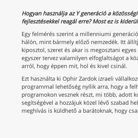
Hogyan használja az Y generáció a közösségi 
fejlesztésekkel reagál erre? Most ez is kiderül
Egy felmérés szerint a millenniumi generáció 
hálón, mint bármely előző nemzedék. Itt áll
kiposztol, szeret és akar is megosztani egyes
egyszer tervez valamilyen elfoglaltságot a kö
arról, hogy éppen mit, hol és kivel csinál.
Ezt használta ki Ophir Zardok izraeli vállalko
programmal lehetőség nyílik arra, hogy a fe
programokon vesznek részt, mi több, adott k
segítségével a hozzájuk közel lévő szabad hel
meghívás is küldhető a barátoknak, hogy cs