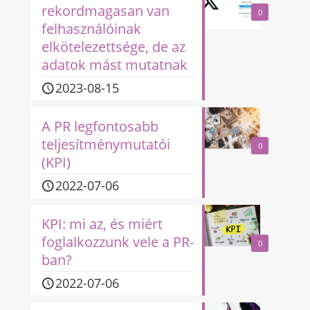
rekordmagasan van
0
felhasználóinak
elkötelezettsége, de az
adatok mást mutatnak
2023-08-15
A PR legfontosabb
teljesítménymutatói
0
(KPI)
2022-07-06
KPI: mi az, és miért
foglalkozzunk vele a PR-
0
ban?
2022-07-06