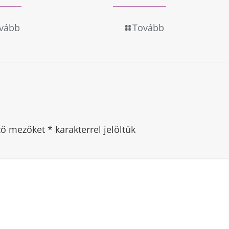
vább
Tovább
ező mezőket
*
karakterrel jelöltük