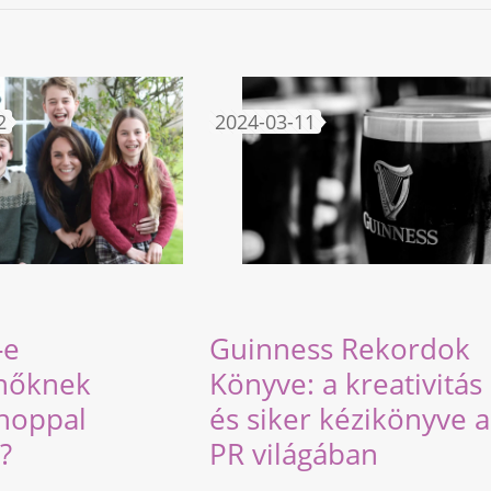
2
2024-03-11
-e
Guinness Rekordok
nőknek
Könyve: a kreativitás
hoppal
és siker kézikönyve a
?
PR világában