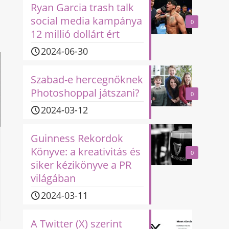
Ryan Garcia trash talk
social media kampánya
0
12 millió dollárt ért
2024-06-30
Szabad-e hercegnőknek
Photoshoppal játszani?
0
2024-03-12
Guinness Rekordok
Könyve: a kreativitás és
0
siker kézikönyve a PR
világában
2024-03-11
A Twitter (X) szerint