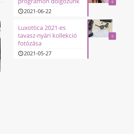
programon dolgozunk
0
2021-06-22
Luxottica 2021-es
tavasz-nyári kollekció
0
fotózása
2021-05-27