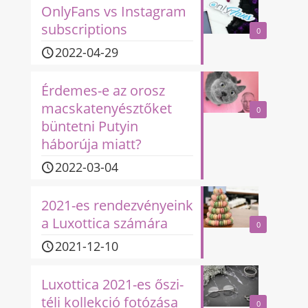
OnlyFans vs Instagram
subscriptions
0
2022-04-29
Érdemes-e az orosz
macskatenyésztőket
0
büntetni Putyin
háborúja miatt?
2022-03-04
2021-es rendezvényeink
a Luxottica számára
0
2021-12-10
Luxottica 2021-es őszi-
téli kollekció fotózása
0