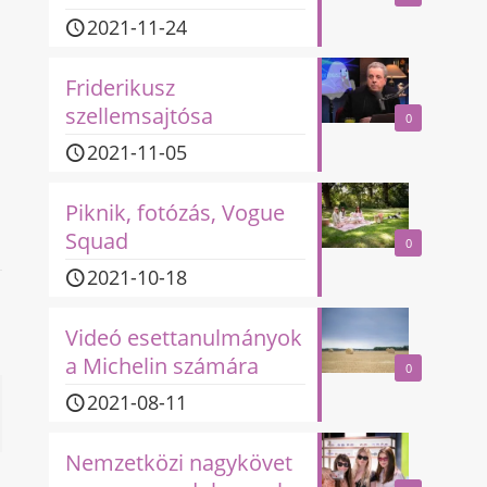
2021-11-24
Friderikusz
szellemsajtósa
0
2021-11-05
Piknik, fotózás, Vogue
Squad
0
2021-10-18
Videó esettanulmányok
a Michelin számára
0
2021-08-11
Nemzetközi nagykövet