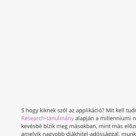
S hogy kiknek szól az applikáció? Mit kell tu
Research-tanulmány
alapján a millenniumi 
kevésbé bízik meg másokban, mint más előző
amelyik nagyobb diákhitel-adóssággal, munk