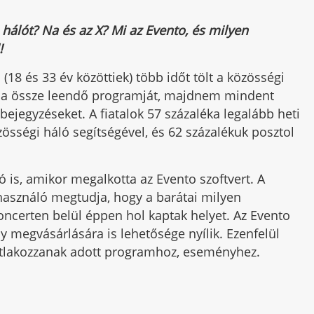
hálót? Na és az X? Mi az Evento, és milyen
!
(18 és 33 év közöttiek) több időt tölt a közösségi
ítja össze leendő programját, majdnem mindent
 bejegyzéseket. A fiatalok 57 százaléka legalább heti
zösségi háló segítségével, és 62 százalékuk posztol
zó is, amikor megalkotta az Evento szoftvert. A
lhasználó megtudja, hogy a barátai milyen
oncerten belül éppen hol kaptak helyet. Az Evento
y megvásárlására is lehetősége nyílik. Ezenfelül
atlakozzanak adott programhoz, eseményhez.