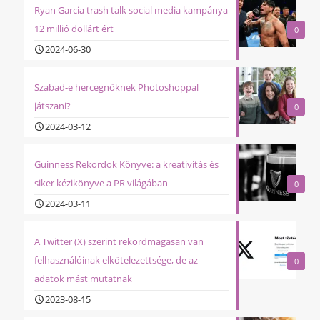
Ryan Garcia trash talk social media kampánya
12 millió dollárt ért
0
2024-06-30
Szabad-e hercegnőknek Photoshoppal
játszani?
0
2024-03-12
Guinness Rekordok Könyve: a kreativitás és
siker kézikönyve a PR világában
0
2024-03-11
A Twitter (X) szerint rekordmagasan van
felhasználóinak elkötelezettsége, de az
0
adatok mást mutatnak
2023-08-15