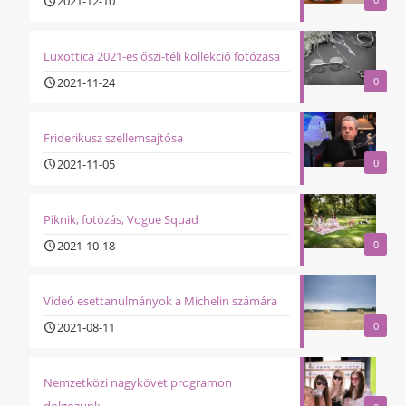
2021-12-10
Luxottica 2021-es őszi-téli kollekció fotózása
2021-11-24
0
Friderikusz szellemsajtósa
2021-11-05
0
Piknik, fotózás, Vogue Squad
2021-10-18
0
Videó esettanulmányok a Michelin számára
2021-08-11
0
Nemzetközi nagykövet programon
dolgozunk