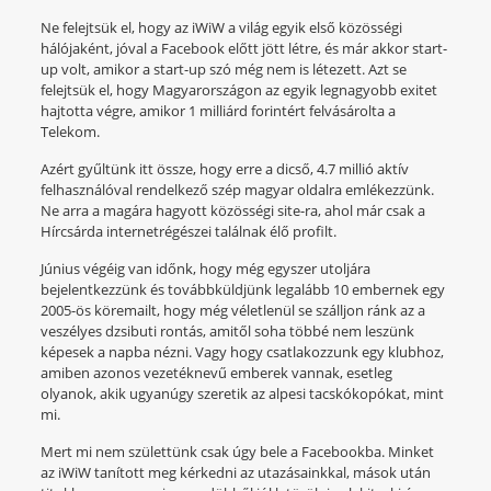
Ne felejtsük el, hogy az iWiW a világ egyik első közösségi
hálójaként, jóval a Facebook előtt jött létre, és már akkor start-
up volt, amikor a start-up szó még nem is létezett. Azt se
felejtsük el, hogy Magyarországon az egyik legnagyobb exitet
hajtotta végre, amikor 1 milliárd forintért felvásárolta a
Telekom.
Azért gyűltünk itt össze, hogy erre a dicső, 4.7 millió aktív
felhasználóval rendelkező szép magyar oldalra emlékezzünk.
Ne arra a magára hagyott közösségi site-ra, ahol már csak a
Hírcsárda internetrégészei találnak élő profilt.
Június végéig van időnk, hogy még egyszer utoljára
bejelentkezzünk és továbbküldjünk legalább 10 embernek egy
2005-ös köremailt, hogy még véletlenül se szálljon ránk az a
veszélyes dzsibuti rontás, amitől soha többé nem leszünk
képesek a napba nézni. Vagy hogy csatlakozzunk egy klubhoz,
amiben azonos vezetéknevű emberek vannak, esetleg
olyanok, akik ugyanúgy szeretik az alpesi tacskókopókat, mint
mi.
Mert mi nem születtünk csak úgy bele a Facebookba. Minket
az iWiW tanított meg kérkedni az utazásainkkal, mások után