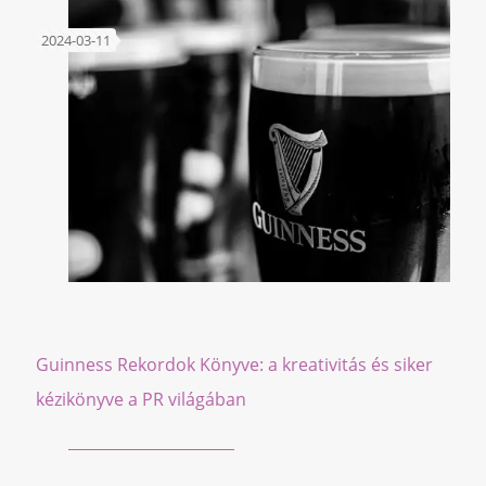
2024-03-11
Guinness Rekordok Könyve: a kreativitás és siker
kézikönyve a PR világában