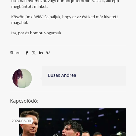
titokban nyomozni, vagy dühből jól letörölni valakit, aki épp
megbántott minket.
Köszönjünk iWiW! Sajnáljuk, hogy ez az évtized már kivetett
magából.
Isȧ, por ës homou vogymuk.
Share
Buzás Andrea
Kapcsolódó:
2024-06-30