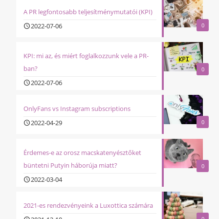
A PR legfontosabb teljesítménymutatói (KPI)
2022-07-06
0
KPI: mi az, és miért foglalkozzunk vele a PR-
ban?
0
2022-07-06
OnlyFans vs Instagram subscriptions
2022-04-29
0
Érdemes-e az orosz macskatenyésztőket
büntetni Putyin háborúja miatt?
0
2022-03-04
2021-es rendezvényeink a Luxottica számára
0