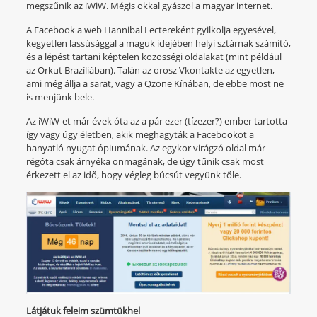
megszűnik az iWiW. Mégis okkal gyászol a magyar internet.
A Facebook a web Hannibal Lectereként gyilkolja egyesével,
kegyetlen lassúsággal a maguk idejében helyi sztárnak számító,
és a lépést tartani képtelen közösségi oldalakat (mint például
az Orkut Brazíliában). Talán az orosz Vkontakte az egyetlen,
ami még állja a sarat, vagy a Qzone Kínában, de ebbe most ne
is menjünk bele.
Az iWiW-et már évek óta az a pár ezer (tízezer?) ember tartotta
így vagy úgy életben, akik meghagyták a Facebookot a
hanyatló nyugat ópiumának. Az egykor virágzó oldal már
régóta csak árnyéka önmagának, de úgy tűnik csak most
érkezett el az idő, hogy végleg búcsút vegyünk tőle.
Látjátuk feleim szümtükhel