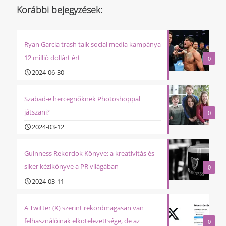
Korábbi bejegyzések:
Ryan Garcia trash talk social media kampánya
12 millió dollárt ért
0
2024-06-30
Szabad-e hercegnőknek Photoshoppal
játszani?
0
2024-03-12
Guinness Rekordok Könyve: a kreativitás és
siker kézikönyve a PR világában
0
2024-03-11
A Twitter (X) szerint rekordmagasan van
felhasználóinak elkötelezettsége, de az
0