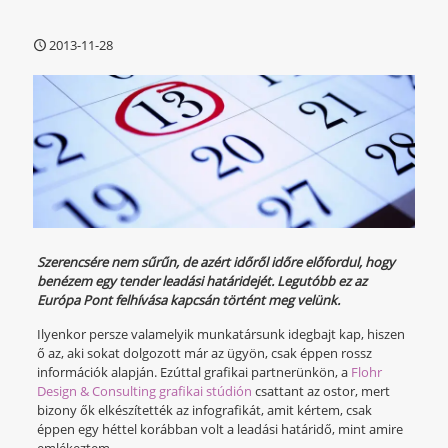
2013-11-28
Szerencsére nem sűrűn, de azért időről időre előfordul, hogy
benézem egy tender leadási határidejét. Legutóbb ez az
Európa Pont felhívása kapcsán történt meg velünk.
Ilyenkor persze valamelyik munkatársunk idegbajt kap, hiszen
ő az, aki sokat dolgozott már az ügyön, csak éppen rossz
információk alapján. Ezúttal grafikai partnerünkön, a
Flohr
Design & Consulting grafikai stúdión
csattant az ostor, mert
bizony ők elkészítették az infografikát, amit kértem, csak
éppen egy héttel korábban volt a leadási határidő, mint amire
emlékeztem.