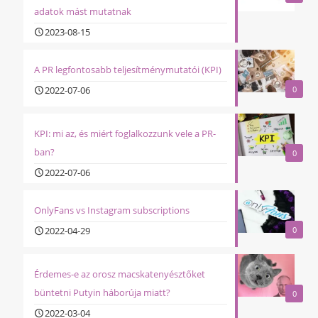
adatok mást mutatnak
2023-08-15
A PR legfontosabb teljesítménymutatói (KPI)
2022-07-06
0
KPI: mi az, és miért foglalkozzunk vele a PR-
ban?
0
2022-07-06
OnlyFans vs Instagram subscriptions
2022-04-29
0
Érdemes-e az orosz macskatenyésztőket
büntetni Putyin háborúja miatt?
0
2022-03-04