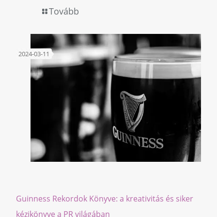
Tovább
2024-03-11
Guinness Rekordok Könyve: a kreativitás és siker
kézikönyve a PR világában