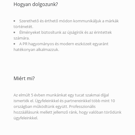
Hogyan dolgozunk?
Szerethető és érthető módon kommunikáljuk a márkák
történetét.
Élményeket biztosítunk az újságírók és az érintettek
számára.
A PR hagyományos és modern eszközeit egyaránt
hatékonyan alkalmazzuk.
Miért mi?
Az elmúlt 5 évben munkánkat egy tucat szakmai díjjal
ismerték el. Ügyfeleinkkel és partnereinkkel több mint 10
országban működtünk együtt. Professzionális
hozzáállásunk mellett jellemző ránk, hogy valóban törődünk
ügyfeleinkkel.