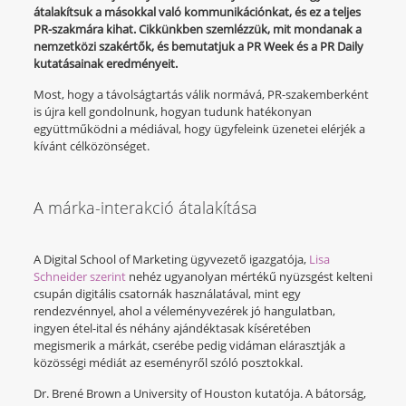
átalakítsuk a másokkal való kommunikációnkat, és ez a teljes
PR-szakmára kihat. Cikkünkben szemlézzük, mit mondanak a
nemzetközi szakértők, és bemutatjuk a PR Week és a PR Daily
kutatásainak eredményeit.
Most, hogy a távolságtartás válik normává, PR-szakemberként
is újra kell gondolnunk, hogyan tudunk hatékonyan
együttműködni a médiával, hogy ügyfeleink üzenetei elérjék a
kívánt célközönséget.
A márka-interakció átalakítása
A Digital School of Marketing ügyvezető igazgatója,
Lisa
Schneider szerint
nehéz ugyanolyan mértékű nyüzsgést kelteni
csupán digitális csatornák használatával, mint egy
rendezvénnyel, ahol a véleményvezérek jó hangulatban,
ingyen étel-ital és néhány ajándéktasak kíséretében
megismerik a márkát, cserébe pedig vidáman elárasztják a
közösségi médiát az eseményről szóló posztokkal.
Dr. Brené Brown a University of Houston kutatója. A bátorság,