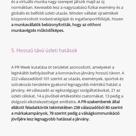
és a virtuális munka nagy szerepet játszik majd az új
normákban. Kevesebb lesz a nagyszabású fizikai esemény és a
globális és belföldi üzleti utazás. Minden vállalat újraértékeli
központosított irodastratégiáját és ingatlanportfólióját, hiszen
a munkavállalók bebizonyították, hogy az otthoni
munkavégzés működőképes.
5. Hosszú távú üzleti hatások
A PR Week kutatása öt területet azonosított, amelyeket a
leginkább befolyásolhat a koronavírus-járvány hosszú távon. A
222 válaszadóból 101 szerint az utazás, események, sportok és
szórakozás területére gyakorol legnagyobb mértékű hatást a
járvány, 44 válaszadó az egészségügyi szolgáltatásokat, 21 az
üzleti célokat, 14 a jövőbeli értékesítési csatornákat, 13 pedig a
dolgozói elkötelezettséget említette.
A PR-szakemberek által
ellátott feladatkörök tekintetében 238 válaszadóból 80 szerint
a márkakampányok, 78 szerint pedig a válságkommunikáció
jövőjére lesz legnagyobb hatással a járvány.