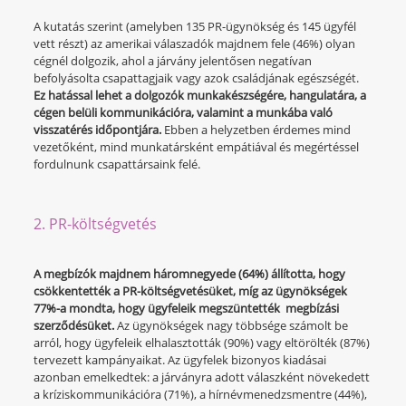
A kutatás szerint (amelyben 135 PR-ügynökség és 145 ügyfél
vett részt) az amerikai válaszadók majdnem fele (46%) olyan
cégnél dolgozik, ahol a járvány jelentősen negatívan
befolyásolta csapattagjaik vagy azok családjának egészségét.
Ez hatással lehet a dolgozók munkakészségére, hangulatára, a
cégen belüli kommunikációra, valamint a munkába való
visszatérés időpontjára.
Ebben a helyzetben érdemes mind
vezetőként, mind munkatársként empátiával és megértéssel
fordulnunk csapattársaink felé.
2. PR-költségvetés
A megbízók majdnem háromnegyede (64%) állította, hogy
csökkentették a PR-költségvetésüket, míg az ügynökségek
77%-a mondta, hogy ügyfeleik megszüntették megbízási
szerződésüket.
Az ügynökségek nagy többsége számolt be
arról, hogy ügyfeleik elhalasztották (90%) vagy eltörölték (87%)
tervezett kampányaikat. Az ügyfelek bizonyos kiadásai
azonban emelkedtek: a járványra adott válaszként növekedett
a kríziskommunikációra (71%), a hírnévmenedzsmentre (44%),