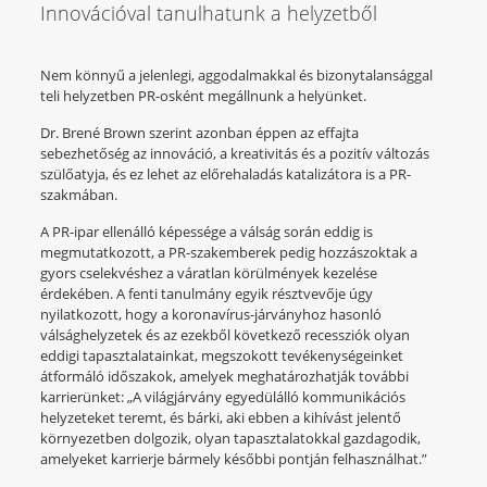
Innovációval tanulhatunk a helyzetből
Nem könnyű a jelenlegi, aggodalmakkal és bizonytalansággal
teli helyzetben PR-osként megállnunk a helyünket.
Dr. Brené Brown szerint azonban éppen az effajta
sebezhetőség az innováció, a kreativitás és a pozitív változás
szülőatyja, és ez lehet az előrehaladás katalizátora is a PR-
szakmában.
A PR-ipar ellenálló képessége a válság során eddig is
megmutatkozott, a PR-szakemberek pedig hozzászoktak a
gyors cselekvéshez a váratlan körülmények kezelése
érdekében. A fenti tanulmány egyik résztvevője úgy
nyilatkozott, hogy a koronavírus-járványhoz hasonló
válsághelyzetek és az ezekből következő recessziók olyan
eddigi tapasztalatainkat, megszokott tevékenységeinket
átformáló időszakok, amelyek meghatározhatják további
karrierünket: „A világjárvány egyedülálló kommunikációs
helyzeteket teremt, és bárki, aki ebben a kihívást jelentő
környezetben dolgozik, olyan tapasztalatokkal gazdagodik,
amelyeket karrierje bármely későbbi pontján felhasználhat.”