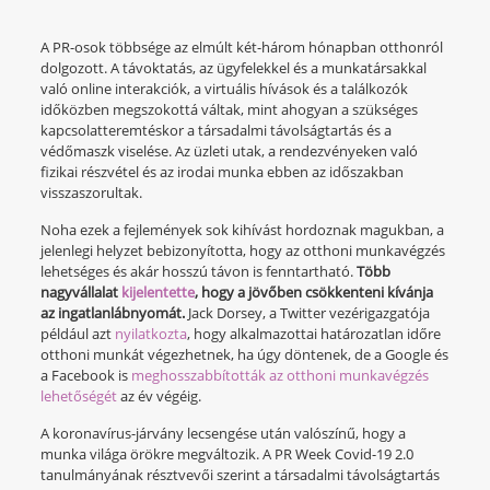
A PR-osok többsége az elmúlt két-három hónapban otthonról
dolgozott. A távoktatás, az ügyfelekkel és a munkatársakkal
való online interakciók, a virtuális hívások és a találkozók
időközben megszokottá váltak, mint ahogyan a szükséges
kapcsolatteremtéskor a társadalmi távolságtartás és a
védőmaszk viselése. Az üzleti utak, a rendezvényeken való
fizikai részvétel és az irodai munka ebben az időszakban
visszaszorultak.
Noha ezek a fejlemények sok kihívást hordoznak magukban, a
jelenlegi helyzet bebizonyította, hogy az otthoni munkavégzés
lehetséges és akár hosszú távon is fenntartható.
Több
nagyvállalat
kijelentette
, hogy a jövőben csökkenteni kívánja
az ingatlanlábnyomát.
Jack Dorsey, a Twitter vezérigazgatója
például azt
nyilatkozta
, hogy alkalmazottai határozatlan időre
otthoni munkát végezhetnek, ha úgy döntenek, de a Google és
a Facebook is
meghosszabbították az otthoni munkavégzés
lehetőségét
az év végéig.
A koronavírus-járvány lecsengése után valószínű, hogy a
munka világa örökre megváltozik. A PR Week Covid-19 2.0
tanulmányának résztvevői szerint a társadalmi távolságtartás