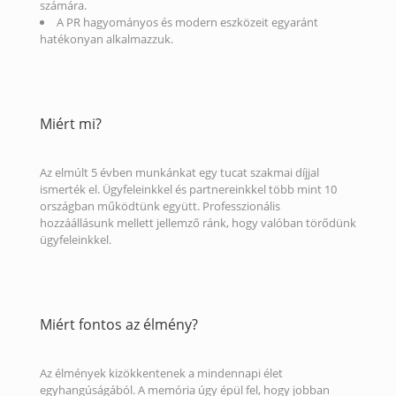
számára.
A PR hagyományos és modern eszközeit egyaránt
hatékonyan alkalmazzuk.
Miért mi?
Az elmúlt 5 évben munkánkat egy tucat szakmai díjjal
ismerték el. Ügyfeleinkkel és partnereinkkel több mint 10
országban működtünk együtt. Professzionális
hozzáállásunk mellett jellemző ránk, hogy valóban törődünk
ügyfeleinkkel.
Miért fontos az élmény?
Az élmények kizökkentenek a mindennapi élet
egyhangúságából. A memória úgy épül fel, hogy jobban