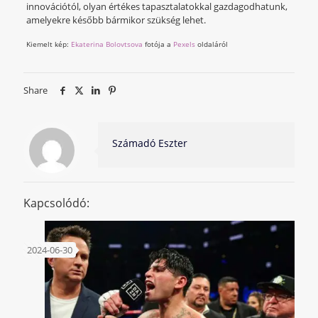
innovációtól, olyan értékes tapasztalatokkal gazdagodhatunk,
amelyekre később bármikor szükség lehet.
Kiemelt kép:
Ekaterina Bolovtsova
fotója a
Pexels
oldaláról
Share
Számadó Eszter
Kapcsolódó:
2024-06-30