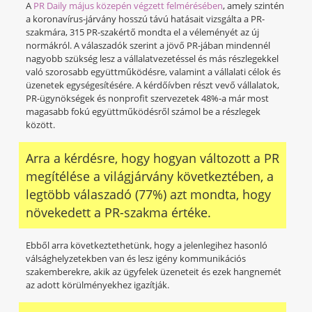
A
PR Daily május közepén végzett felmérésében
, amely szintén
a koronavírus-járvány hosszú távú hatásait vizsgálta a PR-
szakmára, 315 PR-szakértő mondta el a véleményét az új
normákról. A válaszadók szerint a jövő PR-jában mindennél
nagyobb szükség lesz a vállalatvezetéssel és más részlegekkel
való szorosabb együttműködésre, valamint a vállalati célok és
üzenetek egységesítésére. A kérdőívben részt vevő vállalatok,
PR-ügynökségek és nonprofit szervezetek 48%-a már most
magasabb fokú együttműködésről számol be a részlegek
között.
Arra a kérdésre, hogy hogyan változott a PR
megítélése a világjárvány következtében, a
legtöbb válaszadó (77%) azt mondta, hogy
növekedett a PR-szakma értéke.
Ebből arra következtethetünk, hogy a jelenlegihez hasonló
válsághelyzetekben van és lesz igény kommunikációs
szakemberekre, akik az ügyfelek üzeneteit és ezek hangnemét
az adott körülményekhez igazítják.