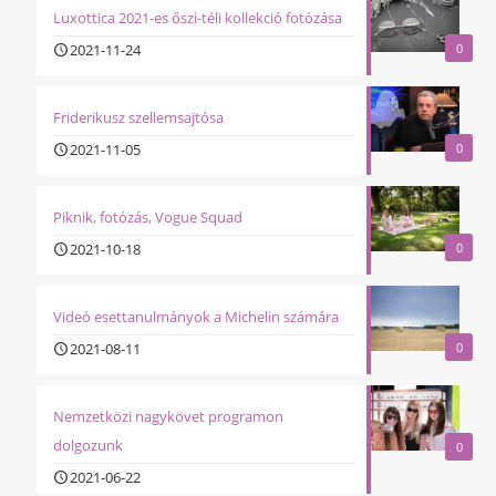
Luxottica 2021-es őszi-téli kollekció fotózása
2021-11-24
0
Friderikusz szellemsajtósa
2021-11-05
0
Piknik, fotózás, Vogue Squad
2021-10-18
0
Videó esettanulmányok a Michelin számára
2021-08-11
0
Nemzetközi nagykövet programon
dolgozunk
0
2021-06-22