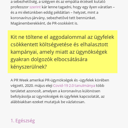
a sebezhetőség, a szégyen és az empátia érzéseit kutató
professzor
szerint
kár lenne tagadni, hogy egy ilyen váratlan –
és a mi életünkben eddig példátlan – helyzet, mint a
koronavírus-járvány, sebezhetővé tett bennünket.
Magánemberekként, de PR-osokként is.
Kit ne töltene el aggodalommal az ügyfelek
csökkentett költségvetése és elhalasztott
kampányai, amely miatt az ügynökségek
gyakran dolgozók elbocsátására
kényszerülnek?
A PR Week amerikai PR-ügynökségek és -ügyfelek körében
végzett, 2020. május eleji
Covid-19 2.0 tanulmánya
több
területet azonosít, amelyen a koronavírus különösen
befolyásolja az ügynökségek és ügyfelek kapcsolatát, az
alábbiakban ezeket mutatjuk be vázlatosan.
1. Egészség