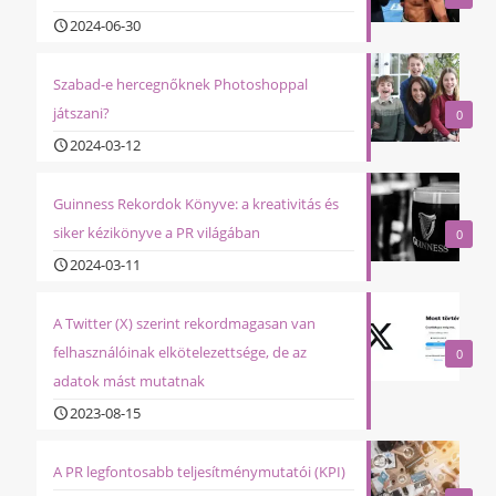
2024-06-30
Szabad-e hercegnőknek Photoshoppal
játszani?
0
2024-03-12
Guinness Rekordok Könyve: a kreativitás és
siker kézikönyve a PR világában
0
2024-03-11
A Twitter (X) szerint rekordmagasan van
felhasználóinak elkötelezettsége, de az
0
adatok mást mutatnak
2023-08-15
A PR legfontosabb teljesítménymutatói (KPI)