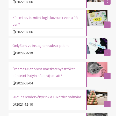
2022-07-06
0
KPI: mi az, és miért foglalkozzunk vele a PR-
ban?
0
2022-07-06
OnlyFans vs Instagram subscriptions
2022-04-29
0
Érdemes-e az orosz macskatenyésztőket
büntetni Putyin háborúja miatt?
0
2022-03-04
2021-es rendezvényeink a Luxottica számára
2021-12-10
0