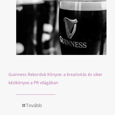
Guinness Rekordok Könyve: a kreativitás és siker
kézikönyve a PR világában
Tovább