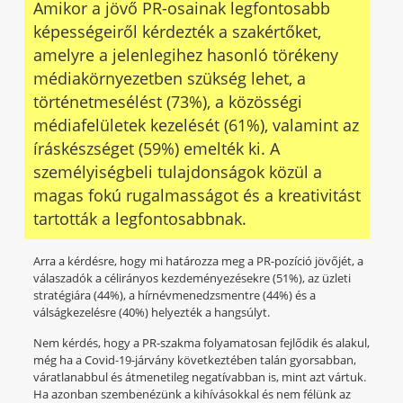
Amikor a jövő PR-osainak legfontosabb
képességeiről kérdezték a szakértőket,
amelyre a jelenlegihez hasonló törékeny
médiakörnyezetben szükség lehet, a
történetmesélést (73%), a közösségi
médiafelületek kezelését (61%), valamint az
íráskészséget (59%) emelték ki. A
személyiségbeli tulajdonságok közül a
magas fokú rugalmasságot és a kreativitást
tartották a legfontosabbnak.
Arra a kérdésre, hogy mi határozza meg a PR-pozíció jövőjét, a
válaszadók a célirányos kezdeményezésekre (51%), az üzleti
stratégiára (44%), a hírnévmenedzsmentre (44%) és a
válságkezelésre (40%) helyezték a hangsúlyt.
Nem kérdés, hogy a PR-szakma folyamatosan fejlődik és alakul,
még ha a Covid-19-járvány következtében talán gyorsabban,
váratlanabbul és átmenetileg negatívabban is, mint azt vártuk.
Ha azonban szembenézünk a kihívásokkal és nem félünk az