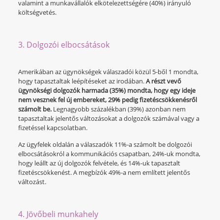
valamint a munkavállalók elkötelezettségére (40%) irányuló
költségvetés.
3. Dolgozói elbocsátások
Amerikában az ügynökségek válaszadói közül 5-ből 1 mondta,
hogy tapasztaltak leépítéseket az irodában.
A részt vevő
ügynökségi dolgozók harmada (35%) mondta, hogy egy ideje
nem vesznek fel új embereket, 29% pedig fizetéscsökkenésről
számolt be.
Legnagyobb százalékban (39%) azonban nem
tapasztaltak jelentős változásokat a dolgozók számával vagy a
fizetéssel kapcsolatban.
Az ügyfelek oldalán a válaszadók 11%-a számolt be dolgozói
elbocsátásokról a kommunikációs csapatban, 24%-uk mondta,
hogy leállt az új dolgozók felvétele, és 14%-uk tapasztalt
fizetéscsökkenést. A megbízók 49%-a nem említett jelentős
változást.
4. Jövőbeli munkahely