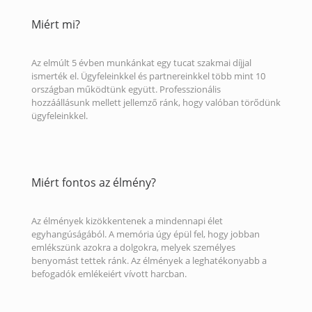
Miért mi?
Az elmúlt 5 évben munkánkat egy tucat szakmai díjjal
ismerték el. Ügyfeleinkkel és partnereinkkel több mint 10
országban működtünk együtt. Professzionális
hozzáállásunk mellett jellemző ránk, hogy valóban törődünk
ügyfeleinkkel.
Miért fontos az élmény?
Az élmények kizökkentenek a mindennapi élet
egyhangúságából. A memória úgy épül fel, hogy jobban
emlékszünk azokra a dolgokra, melyek személyes
benyomást tettek ránk. Az élmények a leghatékonyabb a
befogadók emlékeiért vívott harcban.