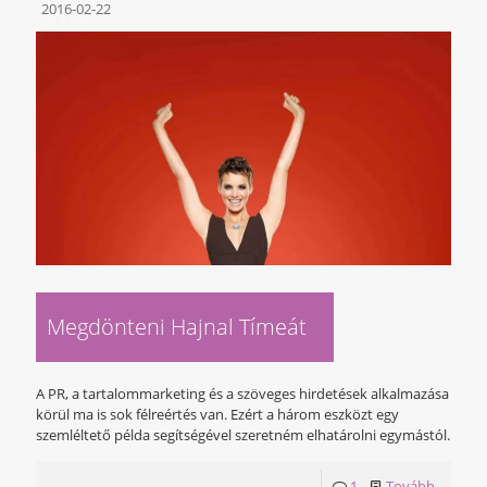
2016-02-22
Megdönteni Hajnal Tímeát
A PR, a tartalommarketing és a szöveges hirdetések alkalmazása
körül ma is sok félreértés van. Ezért a három eszközt egy
szemléltető példa segítségével szeretném elhatárolni egymástól.
1
Tovább